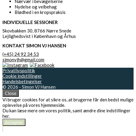
Nærvær i bevægelserne
Nydelse og velbehag
Blødhed i en kropspraksis
INDIVIDUELLE SESSIONER
Skovbakken 30, 8766 Nørre Snede
Lejlighedsvist i København og Århus
KONTAKT SIMON VJ HANSEN
(+45) 24 92 34 53
simonvjh@gmail.com
Privatlivspolitik
Cookie indstillinger
Handelsbetingelser
© 2026 - Simon VJ Hansen
Close
Vi bruger cookies for at sikre os, at brugerne får den bedst mulige
oplevelse på vores hjemmeside.
Du kan læse mere om vores politik, samt ændre dine indstillinger
her
.
Accepter