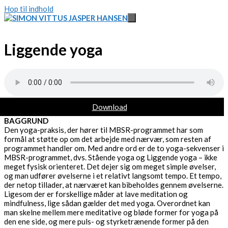
Hop til indhold
Liggende yoga
Download
BAGGRUND
Den yoga-praksis, der hører til MBSR-programmet har som
formål at støtte op om det arbejde med nærvær, som resten af
programmet handler om. Med andre ord er de to yoga-sekvenser i
MBSR-programmet, dvs. Stående yoga og Liggende yoga – ikke
meget fysisk orienteret. Det dejer sig om meget simple øvelser,
og man udfører øvelserne i et relativt langsomt tempo. Et tempo,
der netop tillader, at nærværet kan bibeholdes gennem øvelserne.
Ligesom der er forskellige måder at lave meditation og
mindfulness, lige sådan gælder det med yoga. Overordnet kan
man skelne mellem mere meditative og bløde former for yoga på
den ene side, og mere puls- og styrketrænende former på den