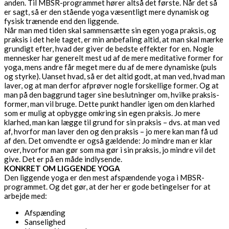
anden. Til MBSR-programmet hører altså det første. Når det så
er sagt, så er den stående yoga væsentligt mere dynamisk og
fysisk trænende end den liggende.
Når man med tiden skal sammensætte sin egen yoga praksis, og
praksis i det hele taget, er min anbefaling altid, at man skal mærke
grundigt efter, hvad der giver de bedste effekter for en. Nogle
mennesker har generelt mest ud af de mere meditative former for
yoga, mens andre får meget mere du af de mere dynamiske (puls
og styrke). Uanset hvad, så er det altid godt, at man ved, hvad man
laver, og at man derfor afprøver nogle forskellige former. Og at
man på den baggrund tager sine beslutninger om, hvilke praksis-
former, man vil bruge. Dette punkt handler igen om den klarhed
som er mulig at opbygge omkring sin egen praksis. Jo mere
klarhed, man kan lægge til grund for sin praksis – dvs. at man ved
af, hvorfor man laver den og den praksis – jo mere kan man få ud
af den. Det omvendte er også gældende: Jo mindre man er klar
over, hvorfor man gør som ma gør i sin praksis, jo mindre vil det
give. Det er på en måde indlysende.
KONKRET OM LIGGENDE YOGA
Den liggende yoga er den mest afspændende yoga i MBSR-
programmet. Og det gør, at der her er gode betingelser for at
arbejde med:
Afspænding
Sanselighed