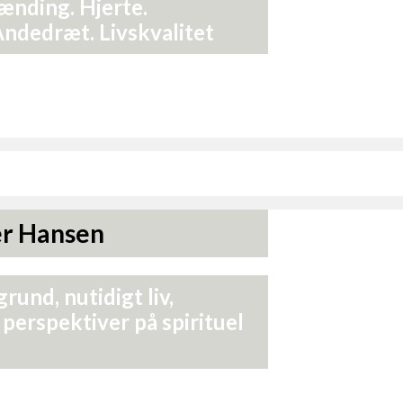
pænding. Hjerte.
dedræt. Livskvalitet
er Hansen
nd, nutidigt liv,
 perspektiver på spirituel