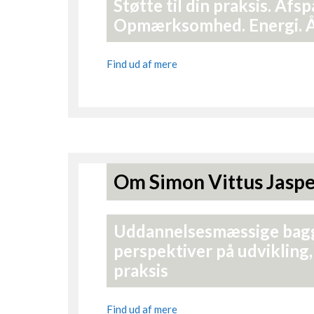
Støtte til din praksis. Afs
Opmærksomhed. Energi. Ån
Find ud af mere
Om Simon Vittus Jasp
Uddannelsesmæssige baggru
perspektiver på udvikling,
praksis
Find ud af mere