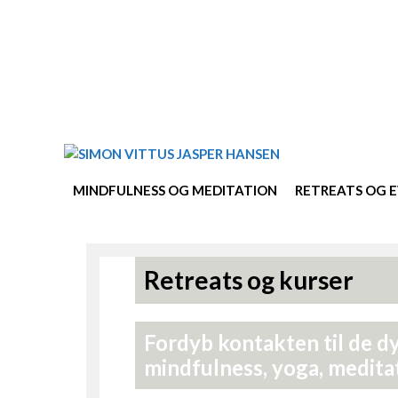
Hop
til
indhold
MINDFULNESS OG MEDITATION
RETREATS OG 
Retreats og kurser
Fordyb kontakten til de d
mindfulness, yoga, medita