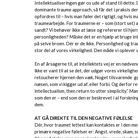
Intellektualiseringen gør os ude af stand til dette.
dominante traume approach, så får det i praksis de
opfordres til – hvis man føler det rigtigt, og hvis
traumearbejde. For traumerne er – som (stort set) a
sandt? Vi behøver ikke at læse og refererer til hj
personligheden? Måske det er en hjælp at bruge inte
på selve broen. Dér er de ikke. Personlighed og tra
stor del af vores virkelighed. Den måde vi oplever 
En af årsagerne til, at intellektets vej er en nødve
ikke er vant til at se det, der udgør vores virkelig
retoucherer hjernen den væk. Noget tilsvarende gø
næsen, som vi kigger ud af, eller forbi. Og derfor
intellectualism, then return to utter simplicity.” M
som den er – end som den er beskrevet i al forsknin
dem.
AT GÅ DIREKTE TIL DEN NEGATIVE FØLELSE
Dér, hvor traumet lettest kan kontaktes er i den m
primære negative følelser er: Angst, vrede, skam, s