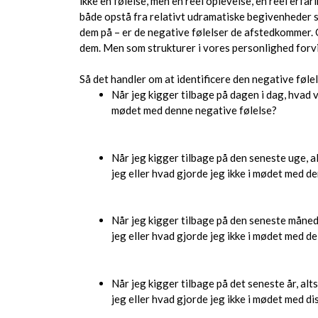
ikke en følelse, men en reel oplevelse, en reel erf
både opstå fra relativt udramatiske begivenheder 
dem på – er de negative følelser de afstedkommer. Og
dem. Men som strukturer i vores personlighed forvin
Så det handler om at identificere den negative føle
Når jeg kigger tilbage på dagen i dag, hvad 
mødet med denne negative følelse?
Når jeg kigger tilbage på den seneste uge, 
jeg eller hvad gjorde jeg ikke i mødet med d
Når jeg kigger tilbage på den seneste måned
jeg eller hvad gjorde jeg ikke i mødet med d
Når jeg kigger tilbage på det seneste år, al
jeg eller hvad gjorde jeg ikke i mødet med di