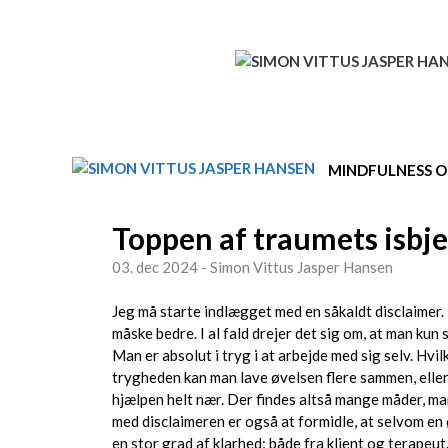
Hop
til
indhold
MINDFULNESS O
Toppen af traumets isbje
03. dec 2024 - Simon Vittus Jasper Hansen
Jeg må starte indlægget med en såkaldt disclaimer.
måske bedre. I al fald drejer det sig om, at man kun s
Man er absolut i tryg i at arbejde med sig selv. Hvi
trygheden kan man lave øvelsen flere sammen, eller 
hjælpen helt nær. Der findes altså mange måder, ma
med disclaimeren er også at formidle, at selvom en
en stor grad af klarhed; både fra klient og terapeut