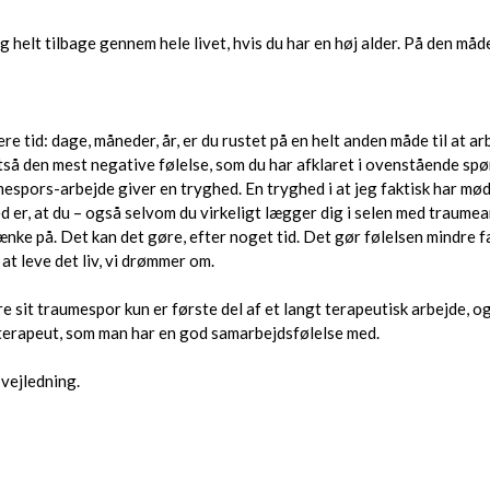
 helt tilbage gennem hele livet, hvis du har en høj alder. På den måd
 tid: dage, måneder, år, er du rustet på en helt anden måde til at a
tså den mest negative følelse, som du har afklaret i ovenstående spø
mespors-arbejde giver en tryghed. En tryghed i at jeg faktisk har mø
ed er, at du – også selvom du virkeligt lægger dig i selen med traumear
ænke på. Det kan det gøre, efter noget tid. Det gør følelsen mindre fa
 at leve det liv, vi drømmer om.
sit traumespor kun er første del af et langt terapeutisk arbejde, og a
erapeut, som man har en god samarbejdsfølelse med.
 vejledning.