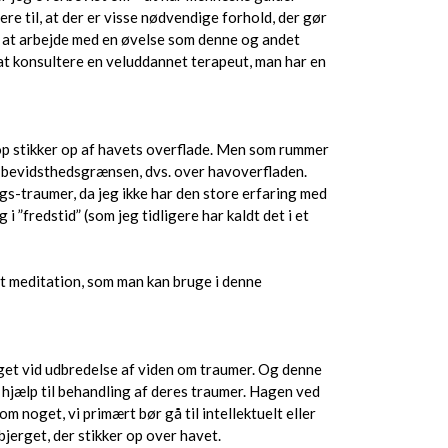
re til, at der er visse nødvendige forhold, der gør
r at arbejde med en øvelse som denne og andet
at konsultere en veluddannet terapeut, man har en
top stikker op af havets overflade. Men som rummer
r bevidsthedsgrænsen, dvs. over havoverfladen.
ngs-traumer, da jeg ikke har den store erfaring med
 ”fredstid” (som jeg tidligere har kaldt det i et
et meditation, som man kan bruge i denne
meget vid udbredelse af viden om traumer. Og denne
få hjælp til behandling af deres traumer. Hagen ved
m noget, vi primært bør gå til intellektuelt eller
bjerget, der stikker op over havet.