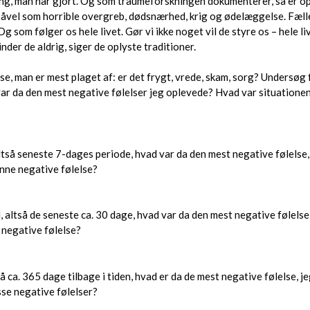
aring, man har gjort. Og som traumeforskningen dokumenterer, så er o
såvel som horrible overgreb, dødsnærhed, krig og ødelæggelse. Fæll
 som følger os hele livet. Gør vi ikke noget vil de styre os – hele li
der de aldrig, siger de oplyste traditioner.
lse, man er mest plaget af: er det frygt, vrede, skam, sorg? Undersø
var da den mest negative følelser jeg oplevede? Hvad var situationen?
altså seneste 7-dages periode, hvad var da den mest negative følels
enne negative følelse?
, altså de seneste ca. 30 dage, hvad var da den mest negative følel
e negative følelse?
tså ca. 365 dage tilbage i tiden, hvad er da de mest negative følelse
sse negative følelser?