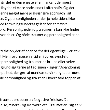
n når det er den eneste eller markant den mest
ilbyder et mere praksisnært alternativ. Og der
e denne meget mere praksisnære approach i sit
en. Og personligheden er der jo hele tiden. Ikke
inded forskningsundersøgelser for at mærke
en bro. Personligheden og traumerne kan ikke findes
 Hvor de er. Og både traumer og personlighed er en
raktion, der afleder os fra det egentlige – er at vi
n! Men fordi næsen altid er i vores synsfelt
ersonlighed og traumer de briller, eller selve
 af grundlæggerne af taoismen – siger: ”Abandoning
simpelhed, der gør, at man kan se virkeligheden mere
åde personlighed og traumer. I hvert fald toppen af
m traumet producerer: Negative følelser. De
else, mindre- og merværd etc. Traumet er i sig selv