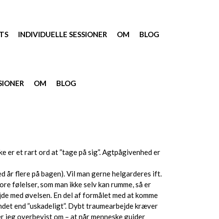
TS
INDIVIDUELLE SESSIONER
OM
BLOG
SIONER
OM
BLOG
 er et rart ord at ”tage på sig”. Agtpågivenhed er
d år flere på bagen). Vil man gerne helgarderes ift.
ore følelser, som man ikke selv kan rumme, så er
ejde med øvelsen. En del af formålet med at komme
andet end ”uskadeligt”. Dybt traumearbejde kræver
– er jeg overbevist om – at når menneske guider