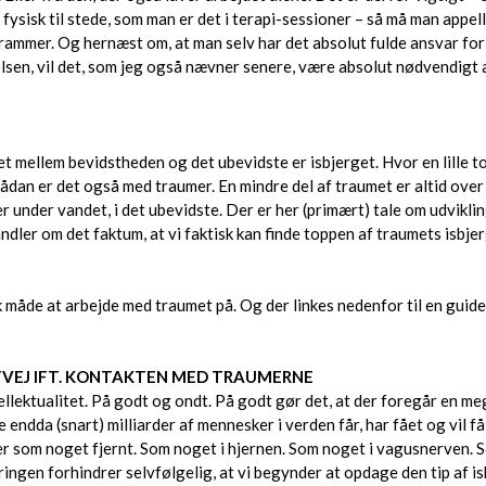
sisk til stede, som man er det i terapi-sessioner – så må man appelle
ammer. Og hernæst om, at man selv har det absolut fulde ansvar fo
lsen, vil det, som jeg også nævner senere, være absolut nødvendigt 
et mellem bevidstheden og det ubevidste er isbjerget. Hvor en lille 
ådan er det også med traumer. En mindre del af traumet er altid ove
r under vandet, i det ubevidste. Der er her (primært) tale om udvikli
ler om det faktum, at vi faktisk kan finde toppen af traumets isbjerg i
k måde at arbejde med traumet på. Og der linkes nedenfor til en guid
AFVEJ IFT. KONTAKTEN MED TRAUMERNE
ntellektualitet. På godt og ondt. På godt gør det, at der foregår en 
e endda (snart) milliarder af mennesker i verden får, har fået og vil 
mer som noget fjernt. Som noget i hjernen. Som noget i vagusnerven. So
ingen forhindrer selvfølgelig, at vi begynder at opdage den tip af is