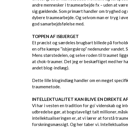
andre mennesker i traumearbejde fx – uden at være fy
sig gældende. Som primært handler om tryghed og r
dybere traumearbejde. Og selvom man er tryg i øve
god samarbejdsfølelse med.
TOPPEN AF ISBJERGET
Et præcist og særdeles brugbart billede på forhold
en ofte kæmpe ”isbjergskrop” nedenunder vandet. S
Mens størstedelen, og selve roden til traumet ligge
at chok-traumer. Det jeg er beskæftiget med her hand
andet blog-indlæg).
Dette lille blogindlæg handler om en meget specifi
traumemetode.
INTELLEKTUALITET KAN BLIVE EN DIREKTE 
Vi har i vesten en tradition for go’ videnskab og i
udbredelse gør, at bogstaveligt talt millioner, måsk
intellektualiseringen er, at vi lærer at forstå trau
forskningsmæssigt. Og her taber vi. Intellektualiser