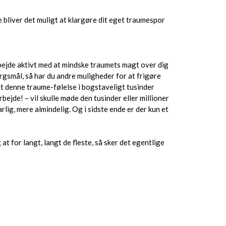
e bliver det muligt at klargøre dit eget traumespor
rbejde aktivt med at mindske traumets magt over dig
rgsmål, så har du andre muligheder for at frigøre
dt denne traume-følelse i bogstaveligt tusinder
bejde! – vil skulle møde den tusinder eller millioner
rlig, mere almindelig. Og i sidste ende er der kun et
t for langt, langt de fleste, så sker det egentlige