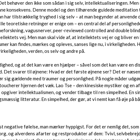
 Det behøver den ikke som sådan i sig selv, intellektualiseringen. Me
nne konsekvens. Denne model og den tilhørende guidede meditation t
 man har tilstrækkelig tryghed i sig selv – at man begynder at anvend
lle teoretiske retninger er enige om – en central del af personlighed
erneforskning, vagusnerver, peer-reviewed controlled and double bl
llektets vej. Men man skal vide af, at intellektets vej er og bliver 
umer kan findes, mærkes og opleves, sanses lige nu, i virkeligheden.
virkeligheden, verden, os selv og andre på.
ndighed, og at det kan være en hjælper – såvel som det kan være en dist
hed. Det svarer til øjnene: Hvad er det første øjnene ser? Det er næse
r sig gældende med traumer og personlighed. På nogle måder udgør p
 retoucherer hjernen det væk. Lao Tse – den kinesiske mystiker og en
an opgiver intellektualismen, og vender tilbage til ren simpelhed. En 
gsmæssig litteratur. En simpelhed, der gør, at vi nemt kan få øje på b
est negative følelse, man mærker hyppigst. For det er nemlig det, so
org, og alverdens afarter og restprodukter af dem: Tvivl, selvbebrejd