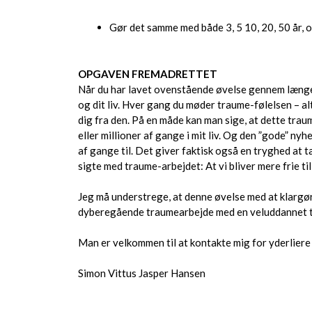
Gør det samme med både 3, 5 10, 20, 50 år, og
OPGAVEN FREMADRETTET
Når du har lavet ovenstående øvelse gennem længere
og dit liv. Hver gang du møder traume-følelsen – al
dig fra den. På en måde kan man sige, at dette trau
eller millioner af gange i mit liv. Og den ”gode” nyh
af gange til. Det giver faktisk også en tryghed at t
sigte med traume-arbejdet: At vi bliver mere frie til
Jeg må understrege, at denne øvelse med at klargøre 
dyberegående traumearbejde med en veluddannet t
Man er velkommen til at kontakte mig for yderliere
Simon Vittus Jasper Hansen