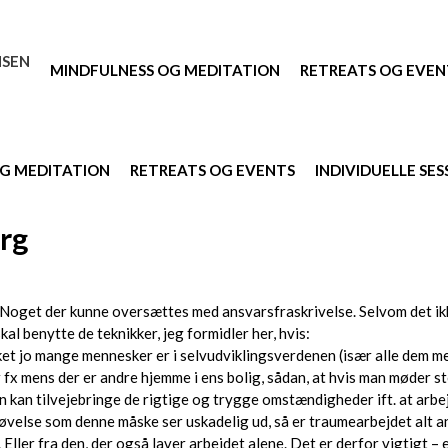
MINDFULNESS OG MEDITATION
RETREATS OG EVEN
G MEDITATION
RETREATS OG EVENTS
INDIVIDUELLE SES
rg
 Noget der kunne oversættes med ansvarsfraskrivelse. Selvom det ikke
kal benytte de teknikker, jeg formidler her, hvis:
lket jo mange mennesker er i selvudviklingsverdenen (især alle dem me
fx mens der er andre hjemme i ens bolig, sådan, at hvis man møder st
n kan tilvejebringe de rigtige og trygge omstændigheder ift. at arb
 øvelse som denne måske ser uskadelig ud, så er traumearbejdet alt 
. Eller fra den, der også laver arbejdet alene. Det er derfor vigtigt 