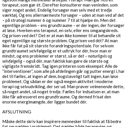
terapeut, som gør ét. Derefter konsulterer man veninden, som
siger noget andet. Endelig forsøger man selv med et tredje
værktøj. Og ens allernærmeste forsøger – uden at man ved af det
– på strategi nummer 6 og nummer 7 til at hjælpe én. Men det
egentlige problem – ens grundtraume – er der ingen, der forsøger
at løse. Hverken ens terapeut, en selv, eller ens omgangskreds.
Og prisen ved det? Det er at man ikke kommer til at behandle sit
eget egentlige og største problem. Og prisen ved dét? At man
ikke får fat på sit største forandringspotentiale. For selvom
grundtraumet selvfølgelig er et udtryk for dér, hvor man er
mindst, og ens problemer er størst, så er det –
naturligvis og
selvfølgelig
– også dér, man faktisk kan gøre de største og
vigtigste fremskridt. Tag igen printeren som eksempel: Alle de
“interventioner”, som alle på afdelingen går og putter energi i, har
det til fælles, at ingen af dem, bogstaveligt talt ingen, kan løse
problemet. Og sådan er der også megen aktivitet i moderne
terapi og selvudvikling, der ser ud. Man prøver velmenende dette,
så noget andet, så noget tredje. Fælles for indsatsen er, at man
ikke
får adresseret ens grundtraume. Og dermed frisat den
enorme energimængde, der ligger bundet dér.
AFSLUTNING
Måske dette skriv kan inspirere mennesker til faktisk at få bedre
fat om nælden i problemet: Det gælder både terapeuter og