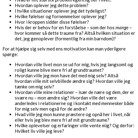
Hvordan oplever jeg dette problem?
I hvilke situationer oplever jeg det tydeligst?
Hvilke følelser og fornemmelser oplever jeg?
Hvor i kroppen sidder disse følelser?
Hvis der er behov for en forståelse – som der hos
mange
–
hvor kommer så dette traume fra? Altså hvilken situation er
det, jeg genoplever (formentlig fra min barndom)?
For at hjælpe sig selv med ens motivation kan man yderligere
spørge:
Hvordan ville livet mon se ud for mig, hvis jeg langsomt og
roligt kunne blive mere fri af grundtraumet?
Hvordan ville jeg mon have det med mig selv? Altså
hvordan ville mit selvbillede ændre sig? Hvordan ville jeg
tænke om mig selv?
Hvordan ville mine relationer – især de nære og dem, der er
svære nu – mon ændre sig? Hvordan ville det være
anderledes i relationerne og i kontakt med mennesker både
for mig selv men også for de andre?
Hvad ville jeg mon kunne præstere og opnå her i livet, når
eller hvis jeg blev mere fri af mit grundtraume?
Hvilke oplevelser og erfaringer ville vente mig? Og derfor:
Hvilket liv ville jeg leve?