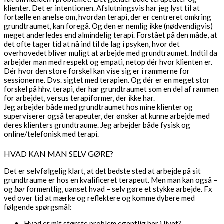
klienter. Det er intentionen. Afslutningsvis har jeg lyst til at
fortælle en anelse om, hvordan terapi, der er centreret omkring
grundtraumet, kan foregå. Og den er nemlig ikke (nødvendigvis)
meget anderledes end almindelig terapi. Forstået på den måde, at
det ofte tager tid at nå ind til de lag i psyken, hvor det
overhovedet bliver muligt at arbejde med grundtraumet. Indtil da
arbejder man med respekt og empati, netop dér hvor klienten er.
Dér hvor den store forskel kan vise sig er i rammerne for
sessionerne. Dvs. sigtet med terapien. Og dér er en meget stor
forskel på hhv. terapi, der har grundtraumet som en del af rammen
for arbejdet, versus terapiformer, der ikke har.
Jeg arbejder både med grundtraumet hos mine klienter og
superviserer også terapeuter, der ønsker at kunne arbejde med
deres klienters grundtraume. Jeg arbejder både fysisk og
online/telefonisk med terapi.
HVAD KAN MAN SELV GØRE?
Det er selvfølgelig klart, at det bedste sted at arbejde på sit
grundtraume er hos en kvalificeret terapeut. Men man kan også –
og
bør
formentlig, uanset hvad – selv gøre et stykke arbejde. Fx
ved over tid at mærke og reflektere og komme dybere med
følgende spørgsmål:
Hvad er mit største problem egentlig her i livet?