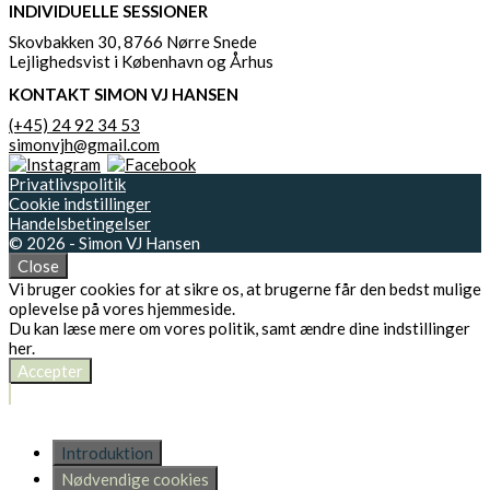
INDIVIDUELLE SESSIONER
Skovbakken 30, 8766 Nørre Snede
Lejlighedsvist i København og Århus
KONTAKT SIMON VJ HANSEN
(+45) 24 92 34 53
simonvjh@gmail.com
Privatlivspolitik
Cookie indstillinger
Handelsbetingelser
© 2026 - Simon VJ Hansen
Close
Vi bruger cookies for at sikre os, at brugerne får den bedst mulige
oplevelse på vores hjemmeside.
Du kan læse mere om vores politik, samt ændre dine indstillinger
her
.
Accepter
Introduktion
Nødvendige cookies