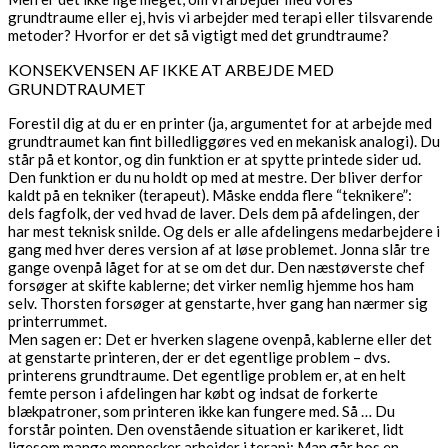
grundtraume eller ej, hvis vi arbejder med terapi eller tilsvarende
metoder? Hvorfor er det så vigtigt med det grundtraume?
KONSEKVENSEN AF IKKE AT ARBEJDE MED
GRUNDTRAUMET
Forestil dig at du er en printer (ja, argumentet for at arbejde med
grundtraumet kan fint billedliggøres ved en mekanisk analogi). Du
står på et kontor, og din funktion er at spytte printede sider ud.
Den funktion er du nu holdt op med at mestre. Der bliver derfor
kaldt på en tekniker (terapeut). Måske endda flere “teknikere”:
dels fagfolk, der ved hvad de laver. Dels dem på afdelingen, der
har mest teknisk snilde. Og dels er alle afdelingens medarbejdere i
gang med hver deres version af at løse problemet. Jonna slår tre
gange ovenpå låget for at se om det dur. Den næstøverste chef
forsøger at skifte kablerne; det virker nemlig hjemme hos ham
selv. Thorsten forsøger at genstarte, hver gang han nærmer sig
printerrummet.
Men sagen er: Det er hverken slagene ovenpå, kablerne eller det
at genstarte printeren, der er det egentlige problem – dvs.
printerens grundtraume. Det egentlige problem er, at en helt
femte person i afdelingen har købt og indsat de forkerte
blækpatroner, som printeren ikke kan fungere med. Så … Du
forstår pointen. Den ovenstående situation er karikeret, lidt
ligesom mange mennesker arbejder i terapi: Man går hos en