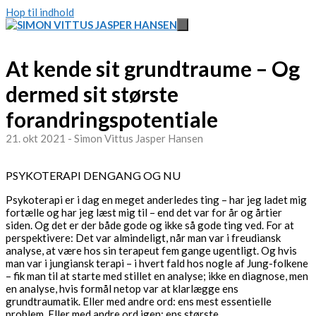
Hop til indhold
At kende sit grundtraume – Og
dermed sit største
forandringspotentiale
21. okt 2021 - Simon Vittus Jasper Hansen
PSYKOTERAPI DENGANG OG NU
Psykoterapi er i dag en meget anderledes ting – har jeg ladet mig
fortælle og har jeg læst mig til – end det var for år og årtier
siden. Og det er der både gode og ikke så gode ting ved. For at
perspektivere: Det var almindeligt, når man var i freudiansk
analyse, at være hos sin terapeut fem gange ugentligt. Og hvis
man var i jungiansk terapi – i hvert fald hos nogle af Jung-folkene
– fik man til at starte med stillet en analyse; ikke en diagnose, men
en analyse, hvis formål netop var at klarlægge ens
grundtraumatik. Eller med andre ord: ens mest essentielle
problem. Eller med andre ord igen: ens største