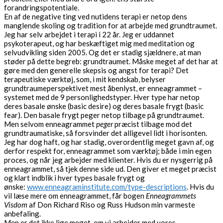
forandringspotentiale.
En af de negative ting ved nutidens terapi er netop dens
manglende skoling og tradition for at arbejde med grundtraumet.
Jeg har selv arbejdet i terapi i 22 år. Jeg er uddannet
psykoterapeut, og har beskæftiget mig med meditation og
selvudvikling siden 2005. Og det er stadig sjældnere, at man
støder på dette begreb: grundtraumet. Måske meget af det har at
gøre med den generelle skepsis og angst for terapi? Det
terapeutiske værktøj, som, i mit kendskab, belyser
grundtraumeperspektivet mest åbenlyst, er enneagrammet –
systemet med de 9 personlighedstyper. Hver type har netop
deres basale ønske (basic desire) og deres basale frygt (basic
fear). Den basale frygt peger netop tilbage på grundtraumet.
Men selvom enneagrammet
peger
præcist tilbage mod det
grundtraumatiske, så forsvinder det alligevel lidt i horisonten.
Jeg har dog haft, og har stadig, overordentlig meget gavn af, og
derfor respekt for, enneagrammet som værktøj; både i min egen
proces, og når jeg arbejder med klienter. Hvis du er nysgerrig på
enneagrammet, så tjek denne side ud. Den giver et meget præcist
og klart indblik i hver types basale frygt og
ønske:
www.enneagraminstitute.com/type-descriptions
. Hvis du
vil læse mere om enneagrammet, får bogen
Enneagrammets
Visdom
af Don Richard Riso og Russ Hudson min varmeste
anbefaling.
Men er det ikke lige meget, om vi arbejder med vores