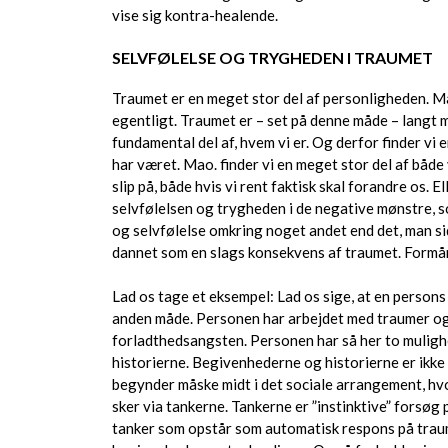
vise sig kontra-healende.
SELVFØLELSE OG TRYGHEDEN I TRAUMET
Traumet er en meget stor del af personligheden. M
egentligt. Traumet er – set på denne måde – langt 
fundamental del af, hvem vi er. Og derfor finder vi
har været. Mao. finder vi en meget stor del af både
slip på, både hvis vi rent faktisk skal forandre os. Ell
selvfølelsen og trygheden i de negative mønstre, 
og selvfølelse omkring noget andet end det, man s
dannet som en slags konsekvens af traumet. Formår v
Lad os tage et eksempel: Lad os sige, at en persons
anden måde. Personen har arbejdet med traumer og pe
forladthedsangsten. Personen har så her to mulighe
historierne. Begivenhederne og historierne er ikke
begynder måske midt i det sociale arrangement, hvor
sker via tankerne. Tankerne er ”instinktive” forsøg
tanker som opstår som automatisk respons på traum