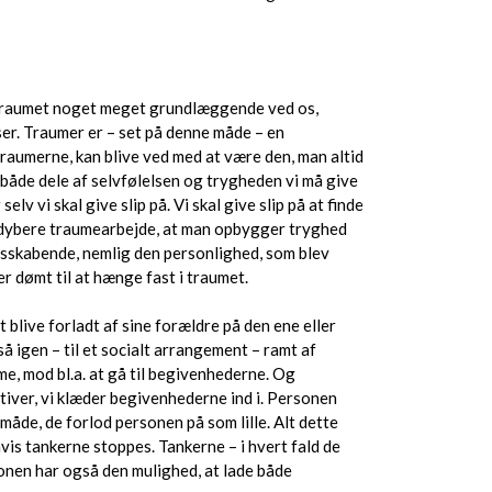
r traumet noget meget grundlæggende ved os,
er. Traumer er – set på denne måde – en
 traumerne, kan blive ved med at være den, man altid
 både dele af selvfølelsen og trygheden vi må give
selv vi skal give slip på. Vi skal give slip på at finde
t dybere traumearbejde, at man opbygger tryghed
esskabende, nemlig den personlighed, som blev
r dømt til at hænge fast i traumet.
blive forladt af sine forældre på den ene eller
å igen – til et socialt arrangement – ramt af
e, mod bl.a. at gå til begivenhederne. Og
tiver, vi klæder begivenhederne ind i. Personen
måde, de forlod personen på som lille. Alt dette
vis tankerne stoppes. Tankerne – i hvert fald de
onen har også den mulighed, at lade både