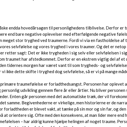
åske endda hovedårsagen til personlighedens tilblivelse. Derfor e
mere end bare negative oplevelser med efterfølgende negative følels
 en meget stor tryghed ved traumerne. Fordi vi via en fastholdelse af
 vores selvfølelse og vores tryghed i vores traumer. Og det er netop
er retter sagt: Det er ikke trygheden i sig selv eller selvfølelsen i sig 
som traumet har afstedkommet. Derfor er en ekstrem vigtig del af e
iden tidernes morgen har været vant til som trygheds- og selvfølels
i ikke dette skifte i tryghed dog selvfølelse, så er vi på mange måde
 primære traumefølelse er forladthedsangst. Personen har oplevet at 
rsonlig udvikling gennem flere år eller årtier. Nu bliver personen s
der. Enten går personen med det automatiske træk, der vil forekomm
 det samme. Begivenhederne er virkelige, men historierne er de narra
 forladtheden er blevet vakt, at tænke på sin mor og sin far, og den 
 på at orientere sig. Ofte med den konsekvens, at man lider mere end h
efølelsen – har aldrig kunne hjælpe helingen af noget traume. Pers