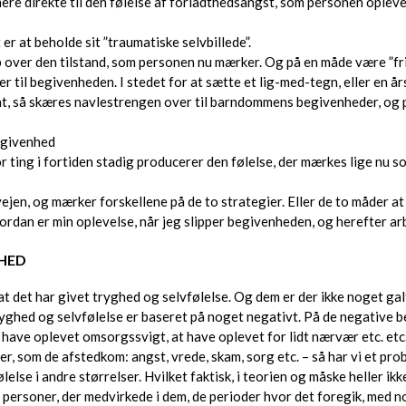
ere direkte til den følelse af forladthedsangst, som personen opleve
r at beholde sit ”traumatiske selvbillede”.
ver den tilstand, som personen nu mærker. Og på en måde være ”fri me
er til begivenheden. I stedet for at sætte et lig-med-tegn, eller e
, så skæres navlestrengen over til barndommens begivenheder, og pe
begivenhed
r ting i fortiden stadig producerer den følelse, der mærkes lige nu 
 vejen, og mærker forskellene på de to strategier. Eller de to måder a
rdan er min oplevelse, når jeg slipper begivenheden, og herefter ar
GHED
, at det har givet tryghed og selvfølelse. Og dem er der ikke noget g
tryghed og selvfølelse er baseret på noget negativt. På de negative b
 have oplevet omsorgssvigt, at have oplevet for lidt nærvær etc. etc
 som de afstedkom: angst, vrede, skam, sorg etc. – så har vi et proble
se i andre størrelser. Hvilket faktisk, i teorien og måske heller ikke 
personer, der medvirkede i dem, de perioder hvor det foregik, med n