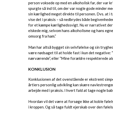
person voksede op med en alkoholisk far, der var kri
spurgte så ind til, om der var nogle gode minder m
sin kærlighed meget direkte til personen. Dvs. at i
vise det i praksis – så nedbrydes både begivenhede
for et kæmpe kærlighedssvigt. Nu er narrativet derfo
elskede mig, selvom hans alkoholisme og hans egne
omsorg fra ham.”
Man har altså bygget sin selvfølelse og sin tryghed
være nødsaget til at holde fast i kun det negative: ”
nærværende”, eller ”Mine forældre respekterede ald
KONKLUSION
Konklusionen af det ovenstående er ekstremt simpel.
årtiers personlig udvikling kan skære navlestrenge
arbejde med i praksis. I hvert fald at tage nogle 
Hvordan vil det være at forsøge ikke at koble føle
i kroppen. Og så tage fuldt ejerskab over den følel