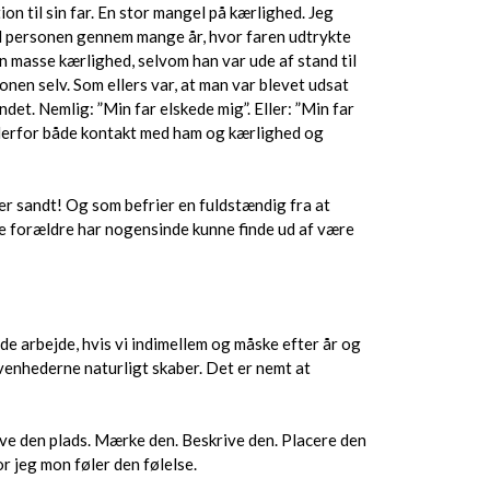
on til sin far. En stor mangel på kærlighed. Jeg
il personen gennem mange år, hvor faren udtrykte
en masse kærlighed, selvom han var ude af stand til
nen selv. Som ellers var, at man var blevet udsat
det. Nemlig: ”Min far elskede mig”. Eller: ”Min far
 derfor både kontakt med ham og kærlighed og
 er sandt! Og som befrier en fuldstændig fra at
 mine forældre har nogensinde kunne finde ud af være
de arbejde, hvis vi indimellem og måske efter år og
venhederne naturligt skaber. Det er nemt at
ive den plads. Mærke den. Beskrive den. Placere den
r jeg mon føler den følelse.