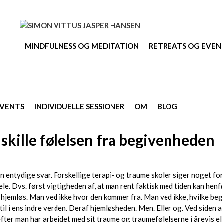
MINDFULNESS OG MEDITATION
RETREATS OG EVEN
EVENTS
INDIVIDUELLE SESSIONER
OM
BLOG
skille følelsen fra begivenheden
entydige svar. Forskellige terapi- og traume skoler siger noget forsk
e. Dvs. først vigtigheden af, at man rent faktisk med tiden kan henfø
s hjemløs. Man ved ikke hvor den kommer fra. Man ved ikke, hvilke beg
il i ens indre verden. Deraf hjemløsheden. Men. Eller og. Ved siden 
 efter man har arbejdet med sit traume og traumefølelserne i årevis e