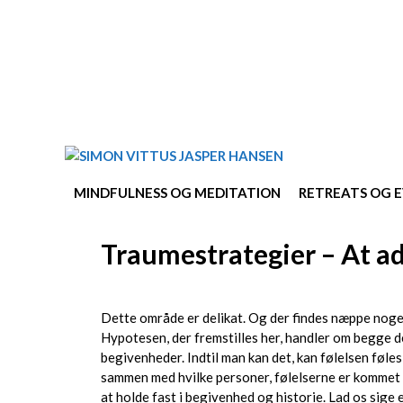
Hop
til
indhold
MINDFULNESS OG MEDITATION
RETREATS OG 
Traumestrategier – At ad
Dette område er delikat. Og der findes næppe nogen 
Hypotesen, der fremstilles her, handler om begge del
begivenheder. Indtil man kan det, kan følelsen føle
sammen med hvilke personer, følelserne er kommet t
at holde fast i begivenhed og historie. Lad os sige