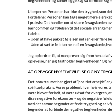
begivenheder og tanker ligge. Og så forholde sig m
Ulemperne: Personen har ikke den tryghed, som det e
Fordelene: Personen kan tage meget mere ejerskab o
I praksis: Det handler om at skære årsagskæden ov
barndommen og følelsen til det sociale arrangement
følelse.
– Uden at have pakket følelsen ind i en eller flere 
– Uden at sætte følelserne ind i en årsagskæde, hvo
Jeg opfordrer til, at man prøver sig frem hen ad af
oplevelse, når jeg fastholder begivenheden? Og hvo
AT OPBYGGE NY SELVFØLELSE OG NY TRY
Det, som traumet har gjort af ”positivt arbejde” er
spirituel praksis. Vores problem bliver hvis vores 
være blevet forladt, at være udsat for overgreb, at
disse negative forekomster – og de negative følelser,
med det samme begynder at finde tryghed og selvfølel
begynder at forbinde de negative begivenheder, de 