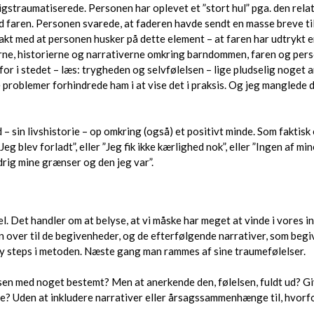
gstraumatiserede. Personen har oplevet et ”stort hul” pga. den relati
ed faren. Personen svarede, at faderen havde sendt en masse breve t
 takt med at personen husker på dette element – at faren har udtrykt 
rne, historierne og narrativerne omkring barndommen, faren og perso
r i stedet – læs: trygheden og selvfølelsen – lige pludselig noget an
 problemer forhindrede ham i at vise det i praksis. Og jeg manglede
 – sin livshistorie – op omkring (også) et positivt minde. Som faktisk
Jeg blev forladt”, eller ”Jeg fik ikke kærlighed nok”, eller ”Ingen af
rig mine grænser og den jeg var”.
 Det handler om at belyse, at vi måske har meget at vinde i vores in
n over til de begivenheder, og de efterfølgende narrativer, som begi
baby steps i metoden. Næste gang man rammes af sine traumefølelser.
lsen med noget bestemt? Men at anerkende den, følelsen, fuldt ud? G
se? Uden at inkludere narrativer eller årsagssammenhænge til, hvorfo