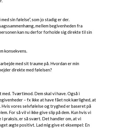
r.
d sin følelse”, som jo stadig er der.
n årsagssammenhæng, mellem begivenheden fra
rsonen kan nu derfor forholde sig direkte til sin
som konsekvens.
t arbejde med sit traume på. Hvordan er min
bejder direkte med følelsen?
alt med. Tværtimod. Dem skal vi have. Også i
egivenheder – fx ikke at have fået nok kærlighed, at
. Hvis vores selvfølelse og tryghed er baseret på
m. For så vil vi ikke give slip på dem. Kun hvis vi
i praksis, er så svært. Det handler om, at vi
oget ægte positivt. Lad mig give et eksempel: En