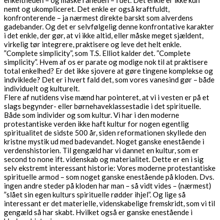
enkeltheden – og måske råheden – i det. Det enkle er ikke kun
nemt og ukompliceret. Det enkle er også kraftfuldt,
konfronterende – ja nærmest direkte barskt som alverdens
gadebander. Og det er selvfølgelig denne konfrontative karakter
i det enkle, der gør, at vi ikke altid, eller måske meget sjældent,
virkelig tør integrere, praktisere og leve det helt enkle.
”Complete simplicity”, som T.S. Elliot kalder det. ”Complete
simplicity”. Hvem af os er parate og modige nok til at praktisere
total enkelhed? Er det ikke sjovere at gøre tingene komplekse og
indviklede? Det er i hvert fald det, som vores vanesind gør – både
individuelt og kulturelt.
Flere af nutidens vise mænd har pointeret, at vi i vesten er på et
slags begynder- eller børnehaveklassestadie i det spirituelle.
Både som individer og som kultur. Vi har i den moderne
protestantiske verden ikke haft kultur for nogen egentlig
spiritualitet de sidste 500 år, siden reformationen skyllede den
kristne mystik ud med badevandet. Noget ganske enestående i
verdenshistorien. Til gengæld har vi dannet en kultur, som er
second to none ift. videnskab og materialitet. Dette er en i sig
selv ekstremt interessant historie: Vores moderne protestantiske
spirituelle armod – som noget ganske enestående på kloden. Dvs.
ingen andre steder på kloden har man – så vidt vides – (nærmest)
”slået sin egen kulturs spirituelle rødder ihjel”. Og lige så
interessant er det materielle, videnskabelige fremskridt, som vi til
gengæld så har skabt. Hvilket også er ganske enestående i