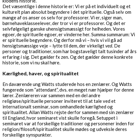
klodens historie.
Det væsentlige i denne historie er: Vi er på et individuelt og et
kulturelt plan absolut begyndere i det spirituelle. Også selv om
mange af os anser os selv for professorer. Vi er, siger man,
børnehaveklasseelever, der tror vi er professorer. Og det er
selvfølgeligt ganske uhensigtsmæssigt for helheden. Vores
egoer, de spirituelle egoer, er vinderne her. Summa summarum: Vi
er spirituelle begyndere. Og derfor må vi – hvis vi vil gå ad
hensigtsmæssige veje – lytte til dem, der virkeligt
ved
. De
personer og traditioner, som har bogstaveligt talt tusinder af års
erfaring
i
sig. Det gælder fx zen. Og det gælder denne konkrete
historie, som vi nu skal høre.
Kærlighed, haver, og spiritualitet
En daværende ung Watts studerede hos en zenlærer. Og Watts
fungerede som ”attendant”, dvs. en meget nær hjælper for denne
lærer. Zenlæreren var sammen med en del andre
religiøse/spirituelle personer inviteret til at tale ved et
internationalt seminar, som omhandlede kærlighed og
spiritualitet. Allan Watts rejste derfor sammen med sin zenlærer
til England, hvor seminaret vist skulle foregå. Setuppet i
seminaret var at forskellige traditioner og personener inden for
religion/filosofi/spiritualitet skulle mødes og udveksle deres
forskellige synspunkter.