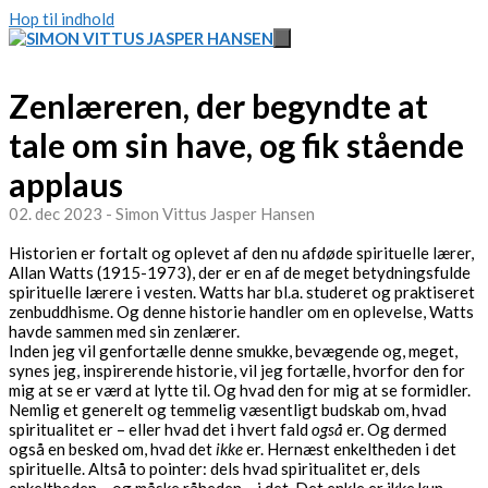
Hop til indhold
Zenlæreren, der begyndte at
tale om sin have, og fik stående
applaus
02. dec 2023 - Simon Vittus Jasper Hansen
Historien er fortalt og oplevet af den nu afdøde spirituelle lærer,
Allan Watts (1915-1973), der er en af de meget betydningsfulde
spirituelle lærere i vesten. Watts har bl.a. studeret og praktiseret
zenbuddhisme. Og denne historie handler om en oplevelse, Watts
havde sammen med sin zenlærer.
Inden jeg vil genfortælle denne smukke, bevægende og, meget,
synes jeg, inspirerende historie, vil jeg fortælle, hvorfor den for
mig at se er værd at lytte til. Og hvad den for mig at se formidler.
Nemlig et generelt og temmelig væsentligt budskab om, hvad
spiritualitet er – eller hvad det i hvert fald
også
er. Og dermed
også en besked om, hvad det
ikke
er. Hernæst enkeltheden i det
spirituelle. Altså to pointer: dels hvad spiritualitet er, dels