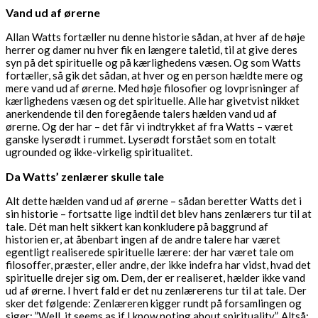
Vand ud af ørerne
Allan Watts fortæller nu denne historie sådan, at hver af de høje
herrer og damer nu hver fik en længere taletid, til at give deres
syn på det spirituelle og på kærlighedens væsen. Og som Watts
fortæller, så gik det sådan, at hver og en person hældte mere og
mere vand ud af ørerne. Med høje filosofier og lovprisninger af
kærlighedens væsen og det spirituelle. Alle har givetvist nikket
anerkendende til den foregående talers hælden vand ud af
ørerne. Og der har – det får vi indtrykket af fra Watts – været
ganske lyserødt i rummet. Lyserødt forstået som en totalt
ugrounded og ikke-virkelig spiritualitet.
Da Watts’ zenlærer skulle tale
Alt dette hælden vand ud af ørerne – sådan beretter Watts det i
sin historie – fortsatte lige indtil det blev hans zenlærers tur til at
tale. Dét man helt sikkert kan konkludere på baggrund af
historien er, at åbenbart ingen af de andre talere har været
egentligt realiserede spirituelle lærere: der har været tale om
filosoffer, præster, eller andre, der ikke indefra har vidst, hvad det
spirituelle drejer sig om. Dem, der er realiseret, hælder ikke vand
ud af ørerne. I hvert fald er det nu zenlærerens tur til at tale. Der
sker det følgende: Zenlæreren kigger rundt på forsamlingen og
siger: ”Well, it seems as if I know noting about spirituality”. Altså: