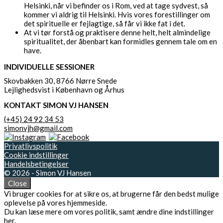
Helsinki, når vi befinder os i Rom, ved at tage sydvest, så
kommer vi aldrig til Helsinki. Hvis vores forestillinger om
det spirituelle er fejlagtige, så får vi ikke fat i det.
At vi tør forstå og praktisere denne helt, helt almindelige
spiritualitet, der åbenbart kan formidles gennem tale om en
have.
INDIVIDUELLE SESSIONER
Skovbakken 30, 8766 Nørre Snede
Lejlighedsvist i København og Århus
KONTAKT SIMON VJ HANSEN
(+45) 24 92 34 53
simonvjh@gmail.com
Privatlivspolitik
Cookie indstillinger
Handelsbetingelser
© 2026 - Simon VJ Hansen
Close
Vi bruger cookies for at sikre os, at brugerne får den bedst mulige
oplevelse på vores hjemmeside.
Du kan læse mere om vores politik, samt ændre dine indstillinger
her
.