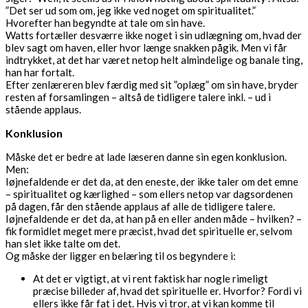
”Det ser ud som om, jeg ikke ved noget om spiritualitet.”
Hvorefter han begyndte at tale om sin have.
Watts fortæller desværre ikke noget i sin udlægning om, hvad der
blev sagt om haven, eller hvor længe snakken pågik. Men vi får
indtrykket, at det har været netop helt almindelige og banale ting,
han har fortalt.
Efter zenlæreren blev færdig med sit ”oplæg” om sin have, bryder
resten af forsamlingen – altså de tidligere talere inkl. – ud i
stående applaus.
Konklusion
Måske det er bedre at lade læseren danne sin egen konklusion.
Men:
Iøjnefaldende er det da, at den eneste, der ikke taler om det emne
– spiritualitet og kærlighed – som ellers netop var dagsordenen
på dagen, får den stående applaus af alle de tidligere talere.
Iøjnefaldende er det da, at han på en eller anden måde – hvilken? –
fik formidlet meget mere præcist, hvad det spirituelle er, selvom
han slet ikke talte om det.
Og måske der ligger en belæring til os begyndere i:
At det er vigtigt, at vi rent faktisk har nogle rimeligt
præcise billeder af, hvad det spirituelle er. Hvorfor? Fordi vi
ellers ikke får fat i det. Hvis vi tror, at vi kan komme til