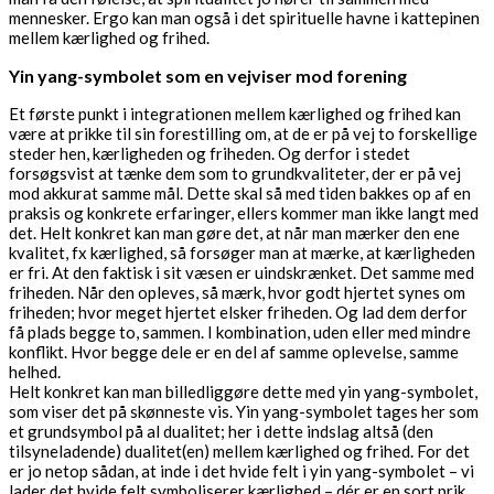
mennesker. Ergo kan man også i det spirituelle havne i kattepinen
mellem kærlighed og frihed.
Yin yang-symbolet som en vejviser mod forening
Et første punkt i integrationen mellem kærlighed og frihed kan
være at prikke til sin forestilling om, at de er på vej to forskellige
steder hen, kærligheden og friheden. Og derfor i stedet
forsøgsvist at tænke dem som to grundkvaliteter, der er på vej
mod akkurat samme mål. Dette skal så med tiden bakkes op af en
praksis og konkrete erfaringer, ellers kommer man ikke langt med
det. Helt konkret kan man gøre det, at når man mærker den ene
kvalitet, fx kærlighed, så forsøger man at mærke, at kærligheden
er fri. At den faktisk i sit væsen er uindskrænket. Det samme med
friheden. Når den opleves, så mærk, hvor godt hjertet synes om
friheden; hvor meget hjertet elsker friheden. Og lad dem derfor
få plads begge to, sammen. I kombination, uden eller med mindre
konflikt. Hvor begge dele er en del af samme oplevelse, samme
helhed.
Helt konkret kan man billedliggøre dette med yin yang-symbolet,
som viser det på skønneste vis. Yin yang-symbolet tages her som
et grundsymbol på al dualitet; her i dette indslag altså (den
tilsyneladende) dualitet(en) mellem kærlighed og frihed. For det
er jo netop sådan, at inde i det hvide felt i yin yang-symbolet – vi
lader det hvide felt symboliserer kærlighed – dér er en sort prik.