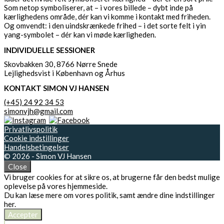
Som netop symboliserer, at – i vores billede – dybt inde på
kærlighedens område, dér kan vi komme i kontakt med friheden.
Og omvendt: i den uindskrænkede frihed – i det sorte felt i yin
yang-symbolet – dér kan vi møde kærligheden.
INDIVIDUELLE SESSIONER
Skovbakken 30, 8766 Nørre Snede
Lejlighedsvist i København og Århus
KONTAKT SIMON VJ HANSEN
(+45) 24 92 34 53
simonvjh@gmail.com
Privatlivspolitik
Cookie indstillinger
Handelsbetingelser
© 2026 - Simon VJ Hansen
Close
Vi bruger cookies for at sikre os, at brugerne får den bedst mulige
oplevelse på vores hjemmeside.
Du kan læse mere om vores politik, samt ændre dine indstillinger
her
.
Accepter