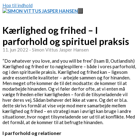
Hop til indhold
Kærlighed og frihed – I
parforhold og spirituel praksis
11. jun 2022 - Simon Vittus Jasper Hansen
“Do whatever you love, and you will be free” (Isam B, Outlandish)
Kærlighed og frihed er to nøglespillere – både i vores parforhold,
og i den spirituelle praksis. Kærlighed og frihed kan – ligesom
andre essentielle kvaliteter – arbejde sammen og for hinanden.
Men meget ofte kommer de til det modsatte: de kommer til at
modarbejde hinanden. Og vi føler derfor ofte, at vi enten må
vælge friheden eller kærligheden – fordi de tilsyneladende vil
hver deres vej. Sådan behøver det ikke at være. Og det er bl.a.
dette skrivs formål at vise veje mod mere samarbejde mellem
kærlighed og frihed – en strategi man i øvrigt kan bruge i andre
situationer, hvor noget tilsyneladende ser ud til at konflikte. Med
det formål, at de kommer til at befrugte hinanden.
I parforhold og relationer