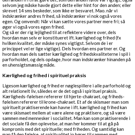
selvom jeg måske havde gjort dette eller hint for den anden; eller
skrevet 14 sms beskeder, som ikke er besvaret. Mao. når vi
indskrænker andres frihed, så indskrænker vi nok også vores
egen. Og omvendt: Når vi kan sætte vores partner mere fri; så
øger vi også vores egen frihed.
Og så er der rig lejlighed til at reflektere videre over, dels
hvordan man selv er konstitueret ift. kærlighed og frihed (fx
hvilken kvalitet, der måske synes vigtigst. Selvom de i er
princippet vel er lige vigtige). Dels hvordan ens partner er. Og
hvordan man dels sætter kærlighed og frihedskvaliteterne i spil i
parforholdet, og dels opdage, hvor man indskrænker hinanden på
en uhensigtsmæssig måde.
Kærlighed og frihed i spirituel praksis
Ligesom kærlighed og frihed er nøglespillere i alle parforhold og
alt relationelt liv, således er de det også i spirituel praksis.
Kærligheds-følelsen refererer til hjerte-chakraet, og friheds-
følelsen refererer til krone-chakraet. Et af de skismaer man som
spirituelt praktiserende kan havne i ift. kærlighed og frihed kan
være skismaet mellem at være alene og praktisere, og så være
sammen med mennesker i socialitet. Man kan som praktiserende i
det sociale få den oplevelse, at man her kommer til at gå på
kompromis med det spirituelle; med friheden. Og samtidig kan
man få den følelse, at spiritualitet jo hører til sammen med