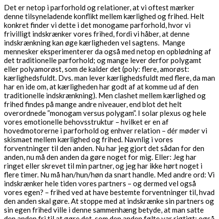
Det er netop i parforhold og relationer, at vi oftest mærker
denne tilsyneladende konflikt mellem kærlighed og frihed. Helt
konkret finder vi dette i det monogame parforhold, hvor vi
frivilligt indskrænker vores frihed, fordi vi håber, at denne
indskrænkning kan øge kærligheden vel sagtens. Mange
mennesker eksperimenterer da også med netop en opblødning af
det traditionelle parforhold; og mange lever derfor polygamt
eller polyamorøst, som de kalder det (poly: flere, amorøst:
kærlighedsfuldt. Dvs. man lever kærlighedsfuldt med flere, da man
har en ide om, at kærligheden har godt af at komme ud af den
traditionelle indskrænkning). Men clashet mellem kærlighed og
frihed findes på mange andre niveauer, end blot det helt
overordnede ”monogam versus polygam”. I solar plexus og hele
vores emotionelle behovsstruktur – hvilket er en af
hovedmotorerne i parforhold og enhver relation – dér møder vi
skismaet mellem kærlighed og frihed. Navnlig i vores
forventninger til den anden. Nu har jeg gjort det sådan for den
anden, nu må den anden da gøre noget for mig. Eller: Jeg har
ringet eller skrevet til min partner, og jeg har ikke hørt noget i
flere timer. Nu må han/hun/høn da snart handle. Med andre ord: Vi
indskrænker hele tiden vores partners – og dermed vel også
vores egen? – frihed ved at have bestemte forventninger til, hvad
den anden skal gøre. At stoppe med at indskrænke sin partners og
sin egen frihed ville i denne sammenhæng betyde, at man satte
den anden fri til at gøre det, som den anden følte var rigtigt; også