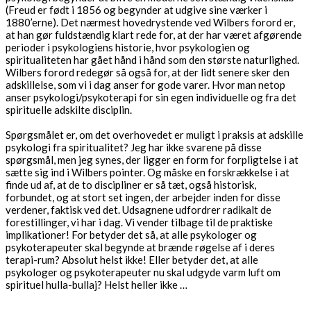
(Freud er født i 1856 og begynder at udgive sine værker i
1880’erne). Det nærmest hovedrystende ved Wilbers forord er,
at han gør fuldstændig klart rede for, at der har været afgørende
perioder i psykologiens historie, hvor psykologien og
spiritualiteten har gået hånd i hånd som den største naturlighed.
Wilbers forord redegør så også for, at der lidt senere sker den
adskillelse, som vi i dag anser for gode varer. Hvor man netop
anser psykologi/psykoterapi for sin egen individuelle og fra det
spirituelle adskilte disciplin.
Spørgsmålet er, om det overhovedet er muligt i praksis at adskille
psykologi fra spiritualitet? Jeg har ikke svarene på disse
spørgsmål, men jeg synes, der ligger en form for forpligtelse i at
sætte sig ind i Wilbers pointer. Og måske en forskrækkelse i at
finde ud af, at de to discipliner er så tæt, også historisk,
forbundet, og at stort set ingen, der arbejder inden for disse
verdener, faktisk ved det. Udsagnene udfordrer radikalt de
forestillinger, vi har i dag. Vi vender tilbage til de praktiske
implikationer! For betyder det så, at alle psykologer og
psykoterapeuter skal begynde at brænde røgelse af i deres
terapi-rum? Absolut helst ikke! Eller betyder det, at alle
psykologer og psykoterapeuter nu skal udgyde varm luft om
spirituel hulla-bullaj? Helst heller ikke …