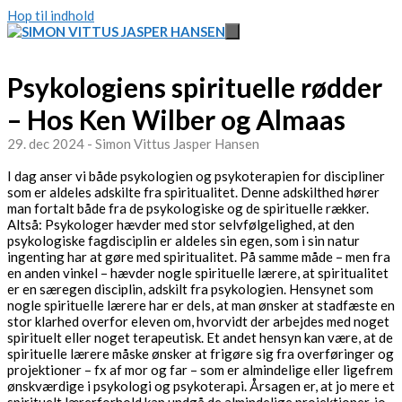
Hop til indhold
Psykologiens spirituelle rødder
– Hos Ken Wilber og Almaas
29. dec 2024 - Simon Vittus Jasper Hansen
I dag anser vi både psykologien og psykoterapien for discipliner
som er aldeles adskilte fra spiritualitet. Denne adskilthed hører
man fortalt både fra de psykologiske og de spirituelle rækker.
Altså: Psykologer hævder med stor selvfølgelighed, at den
psykologiske fagdisciplin er aldeles sin egen, som i sin natur
ingenting har at gøre med spiritualitet. På samme måde – men fra
en anden vinkel – hævder nogle spirituelle lærere, at spiritualitet
er en særegen disciplin, adskilt fra psykologien. Hensynet som
nogle spirituelle lærere har er dels, at man ønsker at stadfæste en
stor klarhed overfor eleven om, hvorvidt der arbejdes med noget
spirituelt eller noget terapeutisk. Et andet hensyn kan være, at de
spirituelle lærere måske ønsker at frigøre sig fra overføringer og
projektioner – fx af mor og far – som er almindelige eller ligefrem
ønskværdige i psykologi og psykoterapi. Årsagen er, at jo mere et