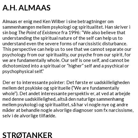
A.H. ALMAAS
Almaas er enig med Ken Wilber i sine betragtninger om
sammenhængen mellem psykologi og spiritualitet. Han skriver i
sin bog
The Point of Existence
fra 1996: “We also believe that
understanding the spiritual nature of the self can help us to
understand even the severe forms of narcissistic disturbance.
This perspective can help us to see that we cannot separate our
psychology from our spirituality, our psyche from our spirit, for
we are fundamentally whole. Our self is one self, and cannot be
dichotomized into a spiritual or “higher” self and a psychical or
psychophysical self.”
Der er to interessante pointer: Det første er uadskilleligheden
mellem det psykiske og spirituelle (”We are fundamentally
whole”). Det andet interessante perspektiv er, at ved at arbejde
med denne uadskillelighed, altså den naturlige sammenhæng
mellem psykologi og spiritualitet, så har vi nogle nye og andre
måder at behandle nogle alvorlige diagnoser som fx narcissisme,
selv i de alvorlige tilfælde.
STRØTANKER