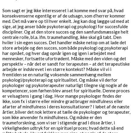
Som sagt er jeg ikke interesseret i at komme med svar på, hvad
konsekvenserne egentlig er af de udsagn, som d’herrer kommer
med. Det må være op til hver enkelt. Jeg kan dog lægge ud med at
sige, at jeg anser både psykoterapi og psykologi for succesfulde
discipliner. Og at den store succes og den samfundsmæssige helt
centrale rolle, bl.a. ifm. traumehandling, ikke skal gå tabt. Den
hviler i sin egen succes. Det handler måske netop om at lade det
store arbejde og den succes, som både psykologi og psykoterapi
har opnået, og hver dag opnår igen og igen i arbejdet med
mennesker, fortsætte ufortrødent. Måske med den viden og det
perspektiv – når det er sandt for terapeuten – at det terapeutiske
arbejde er indskrevet i en større kontekst? Måske vil vi i
fremtiden se en naturlig voksende sammenhæng mellem
psykologi/psykoterapi og spiritualitet. Og måske vil derfor
psykologer og psykoterapeuter naturligt tilegne sig nogle af de
kompetencer, som førhen blev anset for spirituelle. Denne proces
er velsagtens i gang i dag. Hvor mange psykologer findes der
ikke, som fx i større eller mindre grad bruger mindfulness eller
afarter af mindfulness i deres konsultationer? I løbet af de næste
årtier, bliver det nok lettere at tælle de psykologer og terapeuter,
som ikke anvender fx mindfulness. Og måske er den
traumeforskning, som vi ser i stigende grad i disse årtier, i
virkeligheden udtryk for en spirituel proces; hvad dette så end