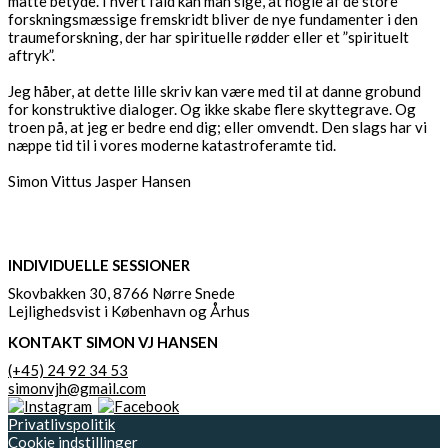
måtte betyde. I hvert fald kan man sige, at nogle af de store
forskningsmæssige fremskridt bliver de nye fundamenter i den
traumeforskning, der har spirituelle rødder eller et ”spirituelt
aftryk”.
Jeg håber, at dette lille skriv kan være med til at danne grobund
for konstruktive dialoger. Og ikke skabe flere skyttegrave. Og
troen på, at jeg er bedre end dig; eller omvendt. Den slags har vi
næppe tid til i vores moderne katastroferamte tid.
Simon Vittus Jasper Hansen
INDIVIDUELLE SESSIONER
Skovbakken 30, 8766 Nørre Snede
Lejlighedsvist i København og Århus
KONTAKT SIMON VJ HANSEN
(+45) 24 92 34 53
simonvjh@gmail.com
Privatlivspolitik
Cookie indstillinger