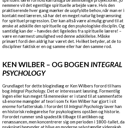
spirituelt lærerforhold kan undgå de almindelige projektioner, jo
nemmere vil det egentlige spirituelle arbejde være. Hvis den
praktiserende hver gang mærker de uopfyldte behov, når man er i
kontakt med læreren, så har det en meget naturlig begrænsning
for spirituel progression. Der kan altså være al mulig grund til at
ønske at adskille den spirituelle og den psykologiske disciplin. Og
samtidig kan der – hævdes det ligeledes fra spirituelle lærere! –
være en nærmest umulighed ved denne adskillelse. Måske
primært fordi den aldrig har været det. Hvilket betyder, at de to
discipliner faktisk er en og samme eller har den samme rod.
KEN WILBER – OG BOGEN
INTEGRAL
PSYCHOLOGY
Grundlaget for dette blogindlæg er Ken Wilbers forord til hans
bog
Integral Psychology
. Det er interessant læsning. Formentlig
ingen eller kun meget få mennesker er i stand til at sammenfatte
så enorme mængder af teori som fx Ken Wilber har gjort i sit
enorme
forfatterskab. I forordet til
Integral Psychology
laver han
en historisk redegørelse for psykologiens opståen og historie.
Forordet rummer små spadestik tilbage til antikken og
renæssancen, men koncentrerer sig om perioden i 1800-tallet, da
psykologi begynder at blive en moderne selvstændig videnskab