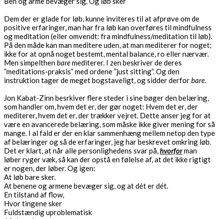
Ben og arme bevæger sig. Og løb sker
Dem der er glade for løb, kunne inviteres til at afprøve om de
positive erfaringer, man har fra løb kan overføres til mindfulness
og meditation (eller omvendt: fra mindfulness/meditation til løb).
På den måde kan man meditere uden, at man mediterer for noget;
ikke for at opnå noget bestemt, mental balance, ro eller nærvær.
Men simpelthen
bare
mediterer. I zen beskriver de deres
”meditations-praksis” med ordene ”just sitting”. Og den
instruktion tager de meget bogstaveligt, og sidder derfor
bare
.
Jon Kabat-Zinn besrkiver flere steder i sine bøger den belæring,
som handler om, hvem det er, der gør noget: Hvem det er, der
mediterer, hvem det er, der trækker vejret. Dette anser jeg for at
være en avancerede belæring, som måske ikke giver mening for så
mange. I al fald er der en klar sammenhæng mellem netop den type
af belæringer og så de erfaringer, jeg har beskrevet omkring løb.
Det er klart, at når alle personlighedens svar på,
hvorfor
man
løber ryger væk, så kan der opstå en følelse af, at det ikke rigtigt
er nogen, der løber. Og igen:
At løb bare sker.
At benene og armene bevæger sig, og at dét er dét.
En tilstand af flow,
Hvor tingene sker
Fuldstændig uproblematisk