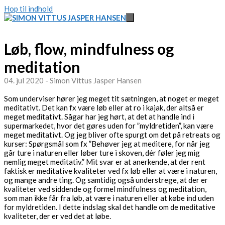
Hop til indhold
Løb, flow, mindfulness og
meditation
04. jul 2020 - Simon Vittus Jasper Hansen
Som underviser hører jeg meget tit sætningen, at noget er meget
meditativt. Det kan fx være løb eller at ro i kajak, der altså er
meget meditativt. Sågar har jeg hørt, at det at handle ind i
supermarkedet, hvor det gøres uden for ”myldretiden”, kan være
meget meditativt. Og jeg bliver ofte spurgt om det på retreats og
kurser: Spørgsmål som fx ”Behøver jeg at meditere, for når jeg
går ture i naturen eller løber ture i skoven, dér føler jeg mig
nemlig meget meditativ.” Mit svar er at anerkende, at der rent
faktisk er meditative kvaliteter ved fx løb eller at være i naturen,
og mange andre ting. Og samtidig også understrege, at der er
kvaliteter ved siddende og formel mindfulness og meditation,
som man ikke får fra løb, at være i naturen eller at købe ind uden
for myldretiden. I dette indslag skal det handle om de meditative
kvaliteter, der er ved det at løbe.