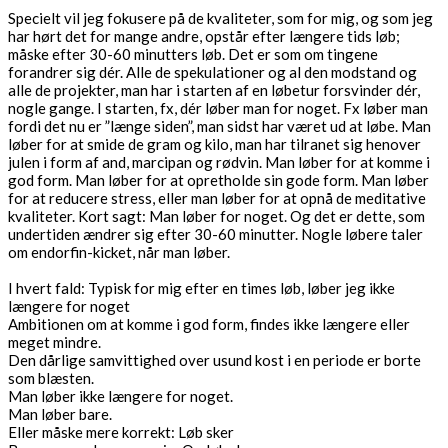
Specielt vil jeg fokusere på de kvaliteter, som for mig, og som jeg
har hørt det for mange andre, opstår efter længere tids løb;
måske efter 30-60 minutters løb. Det er som om tingene
forandrer sig dér. Alle de spekulationer og al den modstand og
alle de projekter, man har i starten af en løbetur forsvinder dér,
nogle gange. I starten, fx, dér løber man for noget. Fx løber man
fordi det nu er ”længe siden”, man sidst har været ud at løbe. Man
løber for at smide de gram og kilo, man har tilranet sig henover
julen i form af and, marcipan og rødvin. Man løber for at komme i
god form. Man løber for at opretholde sin gode form. Man løber
for at reducere stress, eller man løber for at opnå de meditative
kvaliteter. Kort sagt: Man løber for noget. Og det er dette, som
undertiden ændrer sig efter 30-60 minutter. Nogle løbere taler
om endorfin-kicket, når man løber.
I hvert fald: Typisk for mig efter en times løb, løber jeg ikke
længere for noget
Ambitionen om at komme i god form, findes ikke længere eller
meget mindre.
Den dårlige samvittighed over usund kost i en periode er borte
som blæsten.
Man løber ikke længere for noget.
Man løber bare.
Eller måske mere korrekt: Løb sker