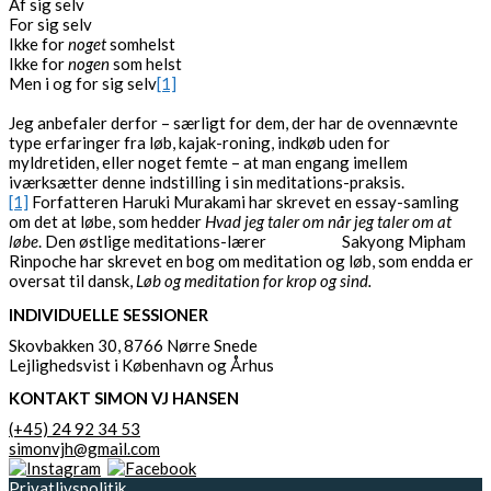
Af sig selv
For sig selv
Ikke for
noget
somhelst
Ikke for
nogen
som helst
Men i og for sig selv
[1]
Jeg anbefaler derfor – særligt for dem, der har de ovennævnte
type erfaringer fra løb, kajak-roning, indkøb uden for
myldretiden, eller noget femte – at man engang imellem
iværksætter denne indstilling i sin meditations-praksis.
[1]
Forfatteren Haruki Murakami har skrevet en essay-samling
om det at løbe, som hedder
Hvad jeg taler om når jeg taler om at
løbe
. Den østlige meditations-lærer Sakyong Mipham
Rinpoche har skrevet en bog om meditation og løb, som endda er
oversat til dansk,
Løb og meditation for krop og sind.
INDIVIDUELLE SESSIONER
Skovbakken 30, 8766 Nørre Snede
Lejlighedsvist i København og Århus
KONTAKT SIMON VJ HANSEN
(+45) 24 92 34 53
simonvjh@gmail.com
Privatlivspolitik