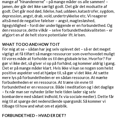
mange af ”hinandenerne” – på mange måder os alle sammen! –
jamen, der går det ikke særligt godt. Det går det modsatte af
godt. Det går mod død, lidelse, had, uddøen, katastrofer, sygdom,
depression, angst, drab, vold, undertrykkelse etc. Vi reagerer
altså med de negative følelser – angst, magtesløshed,
ligegyldighed – fordi der underliggende er en forbundethed. Og
den ressource, dette vilkår – selve forbundethedskvaliteten – er
afgjort en af de helt store potentialer ift. krisen.
WHAT TO DO AND HOW TO IT
For mig at se – sådan har jeg selv oplevet det – så er det meget
vigtigt at få tilført så mange ressourcer som overhovedet muligt
til vores måde at forholde os til den globale krise. Hvorfor? For
gør vi ikke det, så giver vi op på forhånd, og kommer aldrig i gang.
Det er på mange måder klart. Hvis ikke vi kan se nogen som helst
positive aspekter ved at hjælpe til, så gør vi det ikke. At sætte
mere lys på forbundetheden er en sådan ressource. At mærke
forbudenheden er en ressource. At træne sin evne til
forbundethed er en ressource. Både i meditation og i det daglige
– fx når man ser nyheder (eller hele tiden lader sig selv
bombardere med sådant indhold, fx via sociale medier). Dette får
mig til at spørge det nedenstående spørgsmål. Så kommer vi
tilbage til how and what om et øjeblik.
FORBUNDETHED – HVAD ER DET?