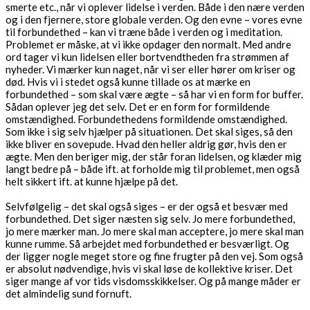
smerte etc., når vi oplever lidelse i verden. Både i den nære verden
og i den fjernere, store globale verden. Og den evne – vores evne
til forbundethed – kan vi træne både i verden og i meditation.
Problemet er måske, at vi ikke opdager den normalt. Med andre
ord tager vi kun lidelsen eller bortvendtheden fra strømmen af
nyheder. Vi mærker kun naget, når vi ser eller hører om kriser og
død. Hvis vi i stedet også kunne tillade os at mærke en
forbundethed – som skal være ægte – så har vi en form for buffer.
Sådan oplever jeg det selv. Det er en form for formildende
omstændighed. Forbundethedens formildende omstændighed.
Som ikke i sig selv hjælper på situationen. Det skal siges, så den
ikke bliver en sovepude. Hvad den heller aldrig gør, hvis den er
ægte. Men den beriger mig, der står foran lidelsen, og klæder mig
langt bedre på – både ift. at forholde mig til problemet, men også
helt sikkert ift. at kunne hjælpe på det.
Selvfølgelig – det skal også siges – er der også et besvær med
forbundethed. Det siger næsten sig selv. Jo mere forbundethed,
jo mere mærker man. Jo mere skal man acceptere, jo mere skal man
kunne rumme. Så arbejdet med forbundethed er besværligt. Og
der ligger nogle meget store og fine frugter på den vej. Som også
er absolut nødvendige, hvis vi skal løse de kollektive kriser. Det
siger mange af vor tids visdomsskikkelser. Og på mange måder er
det almindelig sund fornuft.