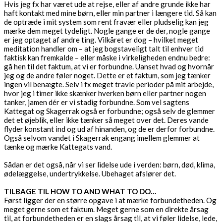
Hvis jeg fx har været ude at rejse, eller af andre grunde ikke har
haft kontakt med mine børn, eller min partner i længere tid. Så kan
de optræde i mit system som rent fravær eller pludselig kan jeg
mærke dem meget tydeligt. Nogle gange er de der, nogle gange
er jeg optaget af andre ting. Vilkåret er dog – hvilket meget
meditation handler om – at jeg bogstaveligt talt til enhver tid
faktisk kan fremkalde – eller måske i virkeligheden endnu bedre:
gå hen til det faktum, at vi er forbundne. Uanset hvad og hvornår
jeg og de andre føler noget. Dette er et faktum, som jeg tænker
ingen vil benægte. Selv i fx meget travle perioder på mit arbejde,
hvor jeg i timer ikke skænker hverken børn eller partner nogen
tanker, jamen dér er vi stadig forbundne. Som vel sagtens
Kattegat og Skagerrak også er forbundne; også selv de glemmer
det et øjeblik, eller ikke tænker så meget over det. Deres vande
flyder konstant ind og ud af hinanden, og de er derfor forbundne.
Også selvom vandet i Skagerrak engang imellem glemmer at
tænke og mærke Kattegats vand.
Sådan er det også, når vi ser lidelse ude i verden: børn, død, klima,
ødelæggelse, undertrykkelse. Ubehaget afslører det.
TILBAGE TIL HOW TO AND WHAT TO DO…
Først ligger der en større opgave i at mærke forbundetheden. Og
meget gerne som et faktum. Meget gerne som en direkte årsag
til, at forbundetheden er en slags årsag til, at vi føler lidelse, lede,