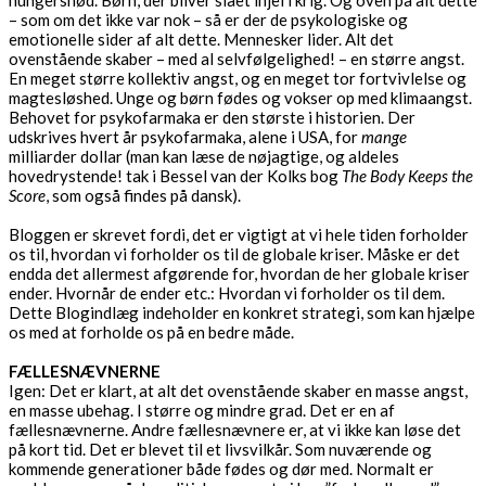
hungersnød. Børn, der bliver slået ihjel i krig. Og oven på alt dette
– som om det ikke var nok – så er der de psykologiske og
emotionelle sider af alt dette. Mennesker lider. Alt det
ovenstående skaber – med al selvfølgelighed! – en større angst.
En meget større kollektiv angst, og en meget tor fortvivlelse og
magtesløshed. Unge og børn fødes og vokser op med klimaangst.
Behovet for psykofarmaka er den største i historien. Der
udskrives hvert år psykofarmaka, alene i USA, for
mange
milliarder dollar (man kan læse de nøjagtige, og aldeles
hovedrystende! tak i Bessel van der Kolks bog
The Body Keeps the
Score
, som også findes på dansk).
Bloggen er skrevet fordi, det er vigtigt at vi hele tiden forholder
os til, hvordan vi forholder os til de globale kriser. Måske er det
endda det allermest afgørende for, hvordan de her globale kriser
ender. Hvornår de ender etc.: Hvordan vi forholder os til dem.
Dette Blogindlæg indeholder en konkret strategi, som kan hjælpe
os med at forholde os på en bedre måde.
FÆLLESNÆVNERNE
Igen: Det er klart, at alt det ovenstående skaber en masse angst,
en masse ubehag. I større og mindre grad. Det er en af
fællesnævnerne. Andre fællesnævnere er, at vi ikke kan løse det
på kort tid. Det er blevet til et livsvilkår. Som nuværende og
kommende generationer både fødes og dør med. Normalt er