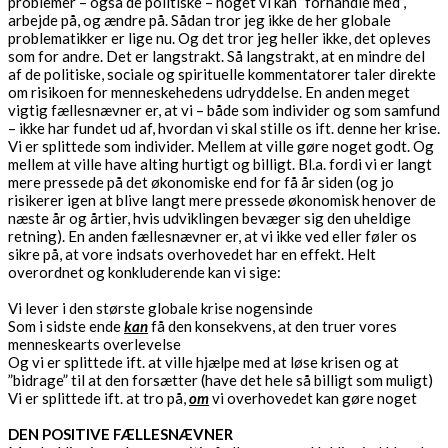
problemer – også de politiske – noget vi kan ”forhandle med”,
arbejde på, og ændre på. Sådan tror jeg ikke de her globale
problematikker er lige nu. Og det tror jeg heller ikke, det opleves
som for andre. Det er langstrakt. Så langstrakt, at en mindre del
af de politiske, sociale og spirituelle kommentatorer taler direkte
om risikoen for menneskehedens udryddelse. En anden meget
vigtig fællesnævner er, at vi – både som individer og som samfund
– ikke har fundet ud af, hvordan vi skal stille os ift. denne her krise.
Vi er splittede som individer. Mellem at ville gøre noget godt. Og
mellem at ville have alting hurtigt og billigt. Bl.a. fordi vi er langt
mere pressede på det økonomiske end for få år siden (og jo
risikerer igen at blive langt mere pressede økonomisk henover de
næste år og årtier, hvis udviklingen bevæger sig den uheldige
retning). En anden fællesnævner er, at vi ikke ved eller føler os
sikre på, at vore indsats overhovedet har en effekt. Helt
overordnet og konkluderende kan vi sige:
Vi lever i den største globale krise nogensinde
Som i sidste ende
kan
få den konsekvens, at den truer vores
menneskearts overlevelse
Og vi er splittede ift. at ville hjælpe med at løse krisen og at
”bidrage” til at den forsætter (have det hele så billigt som muligt)
Vi er splittede ift. at tro på,
om
vi overhovedet kan gøre noget
DEN POSITIVE FÆLLESNÆVNER