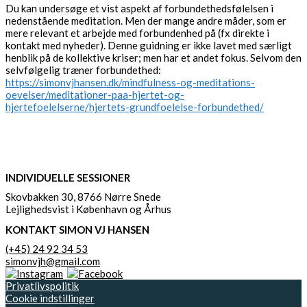
Du kan undersøge et vist aspekt af forbundethedsfølelsen i
nedenstående meditation. Men der mange andre måder, som er
mere relevant et arbejde med forbundenhed på (fx direkte i
kontakt med nyheder). Denne guidning er ikke lavet med særligt
henblik på de kollektive kriser; men har et andet fokus. Selvom den
selvfølgelig træner forbundethed:
https://simonvjhansen.dk/mindfulness-og-meditations-
oevelser/meditationer-paa-hjertet-og-
hjertefoelelserne/hjertets-grundfoelelse-forbundethed/
INDIVIDUELLE SESSIONER
Skovbakken 30, 8766 Nørre Snede
Lejlighedsvist i København og Århus
KONTAKT SIMON VJ HANSEN
(+45) 24 92 34 53
simonvjh@gmail.com
Privatlivspolitik
Cookie indstillinger