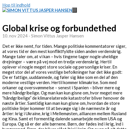
Hop til indhold
Global krise og forbundethed
10. nov 2024 - Simon Vittus Jasper Hansen
Det er ikke nemt, for tiden. Mange politiske kommentatorer siger,
at vores tid er den mest konfliktfyldte siden anden verdenskrig.
Mange taler om, at vi kan – hvis tingene tager nogle uheldige
drejninger – være på vej mod en tredje verdenskrig. Hertil
oplever vi nogle meget store sociale og personlige kriser. En
meget stor del af vores vestlige befolkninger har det ikke godt:
De er fattige, uuddannede, og føler sig ikke som en del af den
moderne vestlige verden. Hertil kommer klimakrise. Som med
orkaner og oversvømmelse – senest i Spanien – bliver mere og
mere håndgribelige. Og man kan kun gisne om, hvor meget mere
”håndgribelige” de klimarelaterede katastrofer bliver henover de
næste årtier. Samtidig kan man kun gisne om, hvordan de store
politiske linjer kommer til at bevæge sig i de nærmeste år og
årtier: krig i Ukraine, krig i Mellemøsten, alliancen mellem Rusland
og Kina. Samt et formentlig dalende samarbejde mellem USA og
Europa. Og så er der alle børnene. Børn, der fødes ind i krig, ind i