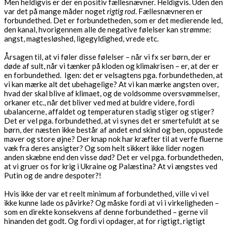
Men heldigvis er der en positiv fællesnævner. Heldigvis. Uden den
var det på mange måder noget
rigtig rod
. Fællesnævneren er
forbundethed. Det er forbundetheden, som er det medierende led,
den kanal, hvorigennem alle de negative følelser kan strømme:
angst, magtesløshed, ligegyldighed, vrede etc.
Årsagen til, at vi føler disse følelser – når vi fx ser børn, der er
døde af sult, når vi tænker på kloden og klimakrisen – er, at der er
en forbundethed. Igen: det er velsagtens pga. forbundetheden, at
vi kan mærke alt det ubehagelige? At vi kan mærke angsten over,
hvad der skal blive af klimaet, og de voldsomme oversvømmelser,
orkaner etc., når det bliver ved med at buldre videre, fordi
ubalancerne, affaldet og temperaturen stadig stiger og stiger?
Det er vel pga. forbundethed, at vi synes det er smertefuldt at se
børn, der næsten ikke består af andet end skind og ben, oppustede
maver og store øjne? Der knap nok har kræfter til at verfe fluerne
væk fra deres ansigter? Og som helt sikkert ikke lider nogen
anden skæbne end den visse død? Det er vel pga. forbundetheden,
at vi gruer os for krig i Ukraine og Palæstina? At vi ængstes ved
Putin og de andre despoter?!
Hvis ikke der var et reelt minimum af forbundethed, ville vi vel
ikke kunne lade os påvirke? Og måske fordi at vi i virkeligheden –
som en direkte konsekvens af denne forbundethed – gerne vil
hinanden det godt. Og fordi vi opdager, at for rigtigt, rigtigt