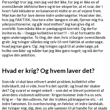
Personligt tror jeg, men jeg ved det ikke, for jeg er ikke en af
ovenstående idehistorikere og krise-eksperter, at et svar, der i
hvert fald inkluderer en balanceret midte er en af vejene frem.
Man kan derfor lave denne indre undersøgelse: Hvad sker der,
hvis jeg FAKTISK, i kortere eller længere stræk, fjerner mig fra
yderpositionerne; og går mod midten? Jeg kan give dig et
overblik: Som måske ikke er pædagogisk korrekt. Og derfor
inviteres du – i begge kollektive kriser!!! – til at fortsætte din
egen undersøgelse. To ting, der sker, hvis vi burger ovenstående
greb: Jeg tvinger således mig selv til rent faktisk at undersøge,
hvad jeg kan gøre. Og: Jeg tvinges også til at undersøge, på
hvilke områder og måder kan jeg ikke gøre noget; og må derfor
opgive dén ambition.
Hvad er krig? Og hvem laver det?
Som når vi skal løse ethvert andet problem, kollektivt eller
individuelt, må vi vide, hvorfra det opstår; og hvad der skaber
det? Og svaret er meget enkelt – som det er blevet pointeret af
alverdens visdomstraditioner: Krigen kommer inde fra os selv.
Krig er – før den udleves, før der trykkes på knapperne etc. – et
indre fænomen. En overbevisning, en følelse; et indre landskab,
der tvinger mig, dig, dem, os alle sammen til at handle for at skade