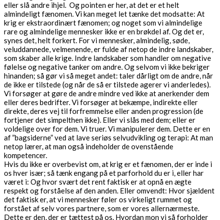
eller slå andre ihjel. Og pointen er her, at det er et helt
almindeligt fænomen. Vi kan meget let tænke det modsatte: At
krig er ekstraordinært fænomen; og noget som vi almindelige
rare og almindelige mennesker ikke er en brøkdel af. Og det er,
synes det, helt forkert. For vi mennesker, almindelig, søde,
veluddannede, velmenende, er fulde af netop de indre landskaber,
som skaber alle krige. Indre landskaber som handler om negative
følelse og negative tanker om andre. Og selvom vi ikke bekriger
hinanden; så gør vi så meget andet: taler dårligt om de andre, når
de ikke er tilstede (og når de så er tilstede agerer vi anderledes).
Vi forsøger at gøre de andre mindre ved ikke at anerkender dem
eller deres bedrifter. Vi forsøger at bekæmpe, indirekte eller
direkte, deres vej til forfremmelse eller anden progression (de
fortjener det simpelthen ikke). Eller vi slås med dem; eller er
voldelige over for dem. Vi truer. Vi manipulerer dem. Dette er en
af ”bagsiderne” ved at lave seriøs selvudvikling og terapi: At man
netop lærer, at man også indeholder de ovenstående
kompetencer.
Hvis du ikke er overbevist om, at krig er et fænomen, der er inde i
os hver især; så tænk engang på et parforhold du er i, eller har
været i: Og hvor svært det rent faktisk er at opnå en ægte
respekt og forståelse af den anden. Eller omvendt: Hvor sjældent
det faktisk er, at vi mennesker føler os virkeligt rummet og
forstået af selv vores partnere, som er vores allernærmeste.
Dette er den, der er tættest på os. Hvordan mon vi så forholder