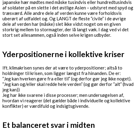
japanske hær mødtes med måske tusindvis eller hundredtusindvis
af soldater på en slette i det østlige Asien – udstyret med spyd og
træsværd. Alle andre dele af verden kunne være forholdsvis
uberørt af udfaldet og. Og LANGT de fleste ”civile” i de øvrige
dele af verden har (måske) slet ikke vidst noget om en given
storkrig mellem to stormagter, der lå langt væk. I dag ved vi det
stort set allesammen, også inden selve krigen udbyder.
Yderpositionerne i kollektive kriser
Ift. klimakrisen synes der at være to yderpositioner; altså to
holdninger til krisen, som ligger længst fra hinanden. De er:
”Jeg kan hverken gøre fra eller til” (og derfor gør jeg ikke noget).
”Jeg kan og/eller skal redde hele verden” (og gør derfor ”alt” (hvad
jeg kan))
Jeg har ikke svarene i disse processer; men undersøgelsen af,
hvordan vi reagerer (det gælder både i individuelle og kollektive
konflikter) er værdifuld og indsigtsgivende.
Et balanceret svar i midten