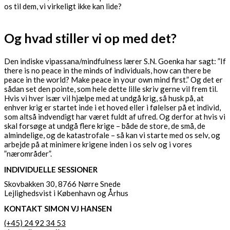
os til dem, vi virkeligt ikke kan lide?
Og hvad stiller vi op med det?
Den indiske vipassana/mindfulness lærer S.N. Goenka har sagt: ”If
there is no peace in the minds of individuals, how can there be
peace in the world? Make peace in your own mind first.” Og det er
sådan set den pointe, som hele dette lille skriv gerne vil frem til.
Hvis vi hver især vil hjælpe med at undgå krig, så husk på, at
enhver krig er startet inde i et hoved eller i følelser på et individ,
som altså indvendigt har været fuldt af ufred. Og derfor at hvis vi
skal forsøge at undgå flere krige – både de store, de små, de
almindelige, og de katastrofale – så kan vi starte med os selv, og
arbejde på at minimere krigene inden i os selv og i vores
”nærområder”.
INDIVIDUELLE SESSIONER
Skovbakken 30, 8766 Nørre Snede
Lejlighedsvist i København og Århus
KONTAKT SIMON VJ HANSEN
(+45) 24 92 34 53