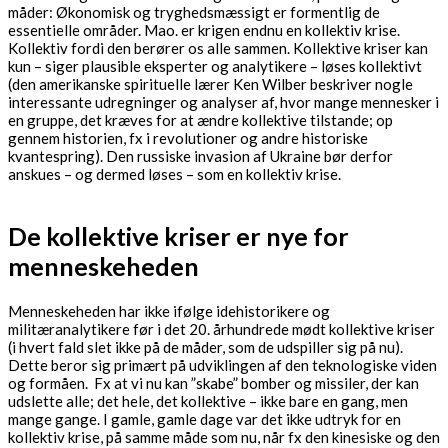
måder: Økonomisk og tryghedsmæssigt er formentlig de
essentielle områder. Mao. er krigen endnu en kollektiv krise.
Kollektiv fordi den berører os alle sammen. Kollektive kriser kan
kun – siger plausible eksperter og analytikere – løses kollektivt
(den amerikanske spirituelle lærer Ken Wilber beskriver nogle
interessante udregninger og analyser af, hvor mange mennesker i
en gruppe, det kræves for at ændre kollektive tilstande; op
gennem historien, fx i revolutioner og andre historiske
kvantespring). Den russiske invasion af Ukraine bør derfor
anskues – og dermed løses – som en kollektiv krise.
De kollektive kriser er nye for
menneskeheden
Menneskeheden har ikke ifølge idehistorikere og
militæranalytikere før i det 20. århundrede mødt kollektive kriser
(i hvert fald slet ikke på de måder, som de udspiller sig på nu).
Dette beror sig primært på udviklingen af den teknologiske viden
og formåen. Fx at vi nu kan ”skabe” bomber og missiler, der kan
udslette alle; det hele, det kollektive – ikke bare en gang, men
mange gange. I gamle, gamle dage var det ikke udtryk for en
kollektiv krise, på samme måde som nu, når fx den kinesiske og den