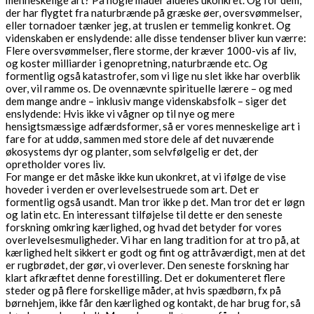
menneskelige art? På nogle måder aldeles ukonkret. Og for dem,
der har flygtet fra naturbrænde på græske øer, oversvømmelser,
eller tornadoer tænker jeg, at truslen er temmelig konkret. Og
videnskaben er enslydende: alle disse tendenser bliver kun værre:
Flere oversvømmelser, flere storme, der kræver 1000-vis af liv,
og koster milliarder i genopretning, naturbrænde etc. Og
formentlig også katastrofer, som vi lige nu slet ikke har overblik
over, vil ramme os. De ovennævnte spirituelle lærere – og med
dem mange andre – inklusiv mange videnskabsfolk – siger det
enslydende: Hvis ikke vi vågner op til nye og mere
hensigtsmæssige adfærdsformer, så er vores menneskelige art i
fare for at uddø, sammen med store dele af det nuværende
økosystems dyr og planter, som selvfølgelig er det, der
opretholder vores liv.
For mange er det måske ikke kun ukonkret, at vi ifølge de vise
hoveder i verden er overlevelsestruede som art. Det er
formentlig også usandt. Man tror ikke p det. Man tror det er løgn
og latin etc. En interessant tilføjelse til dette er den seneste
forskning omkring kærlighed, og hvad det betyder for vores
overlevelsesmuligheder. Vi har en lang tradition for at tro på, at
kærlighed helt sikkert er godt og fint og attråværdigt, men at det
er rugbrødet, der gør, vi overlever. Den seneste forskning har
klart afkræftet denne forestilling. Det er dokumenteret flere
steder og på flere forskellige måder, at hvis spædbørn, fx på
børnehjem, ikke får den kærlighed og kontakt, de har brug for, så