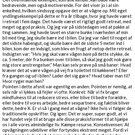
bedrøvende, men også motiverende. For det viser jo i al sin
enkelhed, hvilken sindssyg opgave det er at vågne op. Mit eget
yndlingseksempel på dette er fra år tilbage, hvor jeg havde været
i retreat i fem dage. Det havde været et rigtigt godt retreat, med
meget og god praksis. Og jeg var på sidstedagen ved at pakke al
ting sammen. Jeg havde lavet en større bunke i nærheden af min
bil med ting, jeg skulle bære ind i bilen. Da jeg var nået til noget af
det sidste habengut, og skulle bære det de sidste 5 meter ind i
bilen, kom der en indsigt, som blev en frugt af netop dette retreat.
Indsigten var: ”Hvis jeg skal være vågen
bare
på dette stykke, de
ca. 5 meter, dér fra bunken over til bilen, så skal jeg godt nok gøre
mig store anstrengelser.” Man kan selv prøve på små baner: Hvad
kræver det at være vågen på vej fra toilettet til køkkenet? Eller
fra gangen og ud i bilen? Lader det sig gøre? Hvad taber man til?
Hvor ryger man hen?
Pointen i dette afsnit var egentlig en anden: Pointen er nemlig, at
selv når vi lykkes så fejler vi ofte. Konkret: Når vi fx bruger
mindfulness til at reducere stress, eller blive til bedre forældre,
eller bedre til vores arbejde, bedre sexpartnere, og faktisk bliver
dette, bedre X. Er vi så i gang med at vågne? Ikke hvis vi følger de
traditionelle opskrifter. Og igen: Det er super, super godt, at vi
har fundet veje til at bruge alle disse praksisformer til at hjælpe
os i alle vores almindelige liv. Kæmpe resurse. Konsekvensen: At
opvågningen udebliver eller fortyndes ekstremt meget. Fordi vi