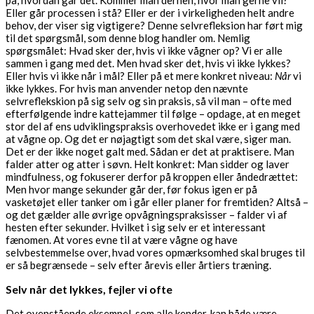
på, hvordan går det. Kommer man derhen, hvor man gerne vil?
Eller går processen i stå? Eller er der i virkeligheden helt andre
behov, der viser sig vigtigere? Denne selvrefleksion har ført mig
til det spørgsmål, som denne blog handler om. Nemlig
spørgsmålet: Hvad sker der, hvis vi ikke vågner op? Vi er alle
sammen i gang med det. Men hvad sker det, hvis vi ikke lykkes?
Eller hvis vi ikke når i mål? Eller på et mere konkret niveau:
Når
vi
ikke lykkes. For hvis man anvender netop den nævnte
selvreflekskion på sig selv og sin praksis, så vil man – ofte med
efterfølgende indre kattejammer til følge – opdage, at en meget
stor del af ens udviklingspraksis overhovedet ikke er i gang med
at vågne op. Og det er nøjagtigt som det skal være, siger man.
Det er der ikke noget galt med. Sådan er det at praktisere. Man
falder atter og atter i søvn. Helt konkret: Man sidder og laver
mindfulness, og fokuserer derfor på kroppen eller åndedrættet:
Men hvor mange sekunder går der, før fokus igen er på
vasketøjet eller tanker om i går eller planer for fremtiden? Altså –
og det gælder alle øvrige opvågningspraksisser – falder vi af
hesten efter sekunder. Hvilket i sig selv er et interessant
fænomen. At vores evne til at være vågne og have
selvbestemmelse over, hvad vores opmærksomhed skal bruges til
er så begrænsede – selv efter årevis eller årtiers træning.
Selv når det lykkes, fejler vi ofte
Det ovenstående eksempel, som alle kender, kan både være