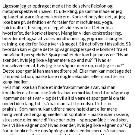
Ligesom jeg er opdraget med at holde selvrefleksion og
metaperspektivet i hævd ift. udvikling, på samme måde er jeg
optaget at gøre tingene konkrete: Konkret betyder det, at jeg
ikke bare pr. definition er fortaler for mindfulness, yoga,
spiritualitet, healing etc. Jeg vil vide hvorfor. Det er bl.a.
hvorfor’et, der konkretiserer. Mangler vi den konkretisering,
betyder det også, at vores mindfulness og yoga mm. mangler
retning, og derfor ikke giver så meget. Så det bliver tidsspilde. Så
hvordan kan vi gøre dette opvågningsperspektiv konkret fra et
individuelt perspektiv? Spørgsmålet der kan hjælpe os er: ”Hvad
sker der, hvis jeg ikke vågner mere op end nu?” ”Hvad er
konsekvensen af, hvis jeg ikke vågner mere op, end jeg er nu?”
Dette spørgsmål kan man meditere på. Eller man kan medtage det
i sin meditation, måske bare i nogle sekunder eller minutter en
gang imellem.
Hvis man ikke kan finde et indefrakommende svar, må man
konkludere, at man ikke indefra har en motivation til at vågne op.
Kommer der et svar – og det vil altid være et spørgsmål om tid,
undertiden lang tid – så har man fat i brændstoffet i sin
praksis. Som man nu kan udføre mere højoktant eller mere
hengivent ved engang imellem at kontakte – måske især i svære,
stressede eller mere diffuse perioder – spørgsmålet: Hvad sker,
hvis vi ikke vågner op? Hvad sker der, hvis jeg ikke vågner op? Og
for at konkretisere opvågningspraksis endnu mere, så kan man