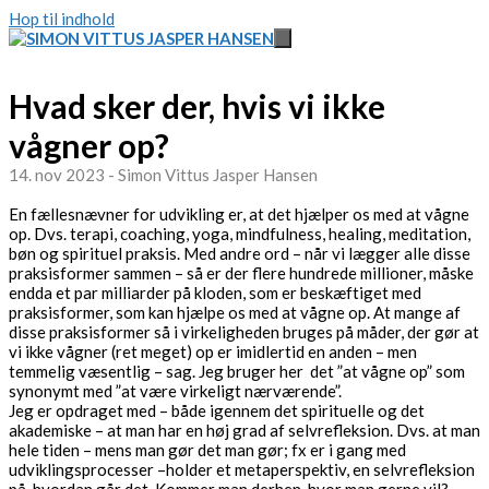
Hop til indhold
Hvad sker der, hvis vi ikke
vågner op?
14. nov 2023 - Simon Vittus Jasper Hansen
En fællesnævner for udvikling er, at det hjælper os med at vågne
op. Dvs. terapi, coaching, yoga, mindfulness, healing, meditation,
bøn og spirituel praksis. Med andre ord – når vi lægger alle disse
praksisformer sammen – så er der flere hundrede millioner, måske
endda et par milliarder på kloden, som er beskæftiget med
praksisformer, som kan hjælpe os med at vågne op. At mange af
disse praksisformer så i virkeligheden bruges på måder, der gør at
vi ikke vågner (ret meget) op er imidlertid en anden – men
temmelig væsentlig – sag. Jeg bruger her det ”at vågne op” som
synonymt med ”at være virkeligt nærværende”.
Jeg er opdraget med – både igennem det spirituelle og det
akademiske – at man har en høj grad af selvrefleksion. Dvs. at man
hele tiden – mens man gør det man gør; fx er i gang med
udviklingsprocesser –holder et metaperspektiv, en selvrefleksion