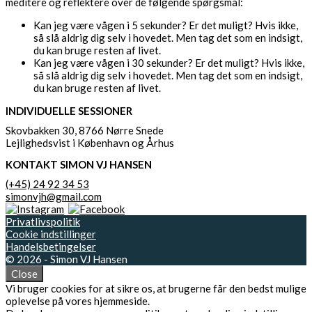
meditere og reflektere over de følgende spørgsmål:
Kan jeg være vågen i 5 sekunder? Er det muligt? Hvis ikke,
så slå aldrig dig selv i hovedet. Men tag det som en indsigt,
du kan bruge resten af livet.
Kan jeg være vågen i 30 sekunder? Er det muligt? Hvis ikke,
så slå aldrig dig selv i hovedet. Men tag det som en indsigt,
du kan bruge resten af livet.
INDIVIDUELLE SESSIONER
Skovbakken 30, 8766 Nørre Snede
Lejlighedsvist i København og Århus
KONTAKT SIMON VJ HANSEN
(+45) 24 92 34 53
simonvjh@gmail.com
Privatlivspolitik
Cookie indstillinger
Handelsbetingelser
© 2026 - Simon VJ Hansen
Close
Vi bruger cookies for at sikre os, at brugerne får den bedst mulige
oplevelse på vores hjemmeside.