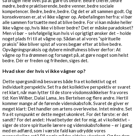
så bruger hele livet på at gøre os bedre: Bedre chefer, bedre
mødre, bedre praktiserende, bedre venner, bedre sociale
kompetencer. Bedre, bedre, bedre. Og det er alt sammen godt. Og
konsekvensen er, at vi ikke vågner op. Anbefalingen herfra: vi bør
alle sammen fortsætte med at blive bedre. For vi kan måske heller
ikke vågne op, hvis ikke vi bliver bedre? Det er måske paradokset?
Men vi bør – selvfølgelig kun hvis vi oprigtigt ønsker det – holde
noget plads fri til at vågne op. Sådan at al vores ”spirituelle
praksis” ikke bliver spist af vores begær efter at blive bedre.
Opvågningspraksis og dybere mindfulness bliver derfor: At
vågne op fra drømmen og forsøget på, at gøre noget som helst
bedre. Dér er freden og friheden, siges det.
Hvad sker der hvis vi ikke vågner op?
Dette spørgsmål må besvares både fra et kollektivt og et
individuelt perspektiv. Set fra det kollektive perspektiv er svaret
ret klart, når man lytter til de store visdomsskikkelser fra vores
tid: Ken Wilber, Dalai Lama, Jes Bertelsen og flere andre. Hertil
kommer mange af de førende videnskabsfolk. Svaret de giver er
meget klart: Det handler om artens overlevelse. Intet mindre. Set
fra ét synspunkt er dette meget ukonkret. For det første: er det
sandt? For det andet: Hvad betyder det for mig, at vi kollektivt –
siger de store spirituelle lærere og videnskabsfolkene – er i gang
med en adfærd, som i værste fald kan udrydde vores