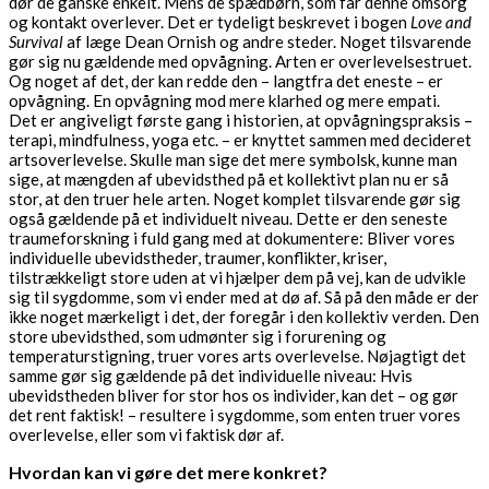
dør de ganske enkelt. Mens de spædbørn, som får denne omsorg
og kontakt overlever. Det er tydeligt beskrevet i bogen
Love and
Survival
af læge Dean Ornish og andre steder. Noget tilsvarende
gør sig nu gældende med opvågning. Arten er overlevelsestruet.
Og noget af det, der kan redde den – langtfra det eneste – er
opvågning. En opvågning mod mere klarhed og mere empati.
Det er angiveligt første gang i historien, at opvågningspraksis –
terapi, mindfulness, yoga etc. – er knyttet sammen med decideret
artsoverlevelse. Skulle man sige det mere symbolsk, kunne man
sige, at mængden af ubevidsthed på et kollektivt plan nu er så
stor, at den truer hele arten. Noget komplet tilsvarende gør sig
også gældende på et individuelt niveau. Dette er den seneste
traumeforskning i fuld gang med at dokumentere: Bliver vores
individuelle ubevidstheder, traumer, konflikter, kriser,
tilstrækkeligt store uden at vi hjælper dem på vej, kan de udvikle
sig til sygdomme, som vi ender med at dø af. Så på den måde er der
ikke noget mærkeligt i det, der foregår i den kollektiv verden. Den
store ubevidsthed, som udmønter sig i forurening og
temperaturstigning, truer vores arts overlevelse. Nøjagtigt det
samme gør sig gældende på det individuelle niveau: Hvis
ubevidstheden bliver for stor hos os individer, kan det – og gør
det rent faktisk! – resultere i sygdomme, som enten truer vores
overlevelse, eller som vi faktisk dør af.
Hvordan kan vi gøre det mere konkret?